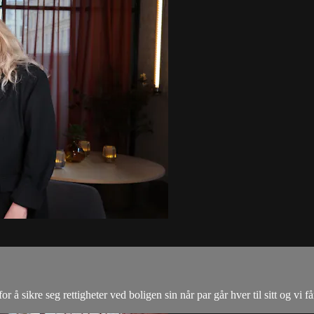
for å sikre seg rettigheter ved boligen sin når par går hver til sitt og vi