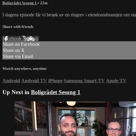
Boligrådet Sesong 1
• 22m
I dagens episode får vi besøk av en ringrev i eiendomsbransjen om st
Share with friends
Facebook
X
Email
Share on Facebook
Share on X
Share via Email
Watch anywhere, anytime
Android
Android TV
iPhone
Samsung Smart TV
Apple TV
Up Next in
Boligrådet Sesong 1