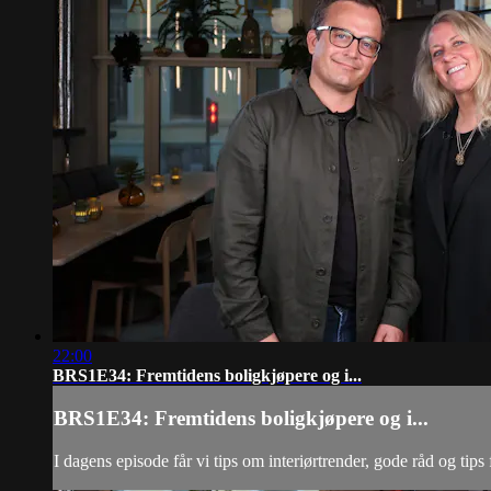
22:00
BRS1E34: Fremtidens boligkjøpere og i...
BRS1E34: Fremtidens boligkjøpere og i...
I dagens episode får vi tips om interiørtrender, gode råd og tips 