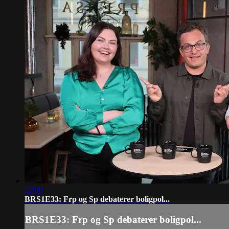
22:00
BRS1E33: Frp og Sp debaterer boligpol...
BRS1E33: Frp og Sp debaterer boligpol...