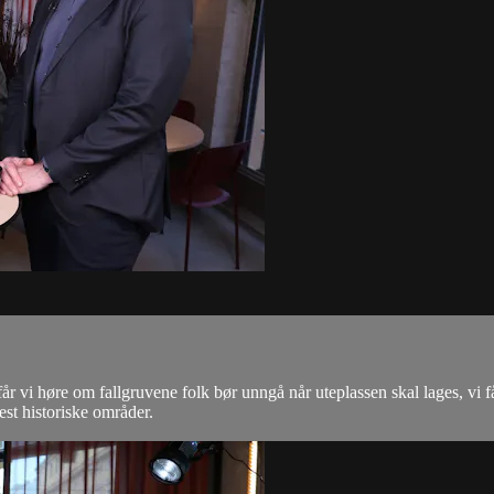
år vi høre om fallgruvene folk bør unngå når uteplassen skal lages, v
st historiske områder.