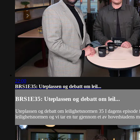
22:00
BRS1E35: Uteplassen og debatt om leil...
BRS1E35: Uteplassen og debatt om leil...
Uteplassen og debatt om leilighetsnormen 35 I dagens episode f
leilighetsnormen og vi tar en tur gjennom et av hovedstadens me