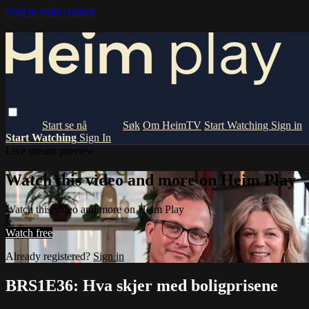
Skip to main content
Om HeimTV
Start Watching
Sign in
Start Watching
Sign In
Live stream preview
Watch this video and more on Heim Play
Watch this video and more on Heim Play
Watch free
Already registered?
Sign in
BRS1E36: Hva skjer med boligprisene