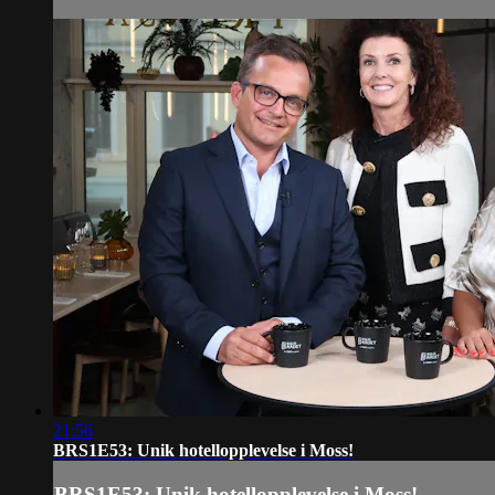
21:56
BRS1E53: Unik hotellopplevelse i Moss!
BRS1E53: Unik hotellopplevelse i Moss!