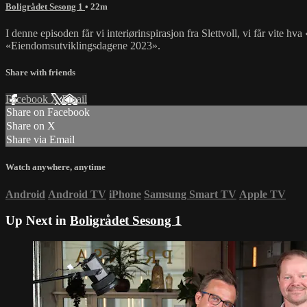
Boligrådet Sesong 1
• 22m
I denne episoden får vi interiørinspirasjon fra Slettvoll, vi får vite h
«Eiendomsutviklingsdagene 2023».
Share with friends
Facebook
X
Email
Share on Facebook
Share on X
Share via Email
Watch anywhere, anytime
Android
Android TV
iPhone
Samsung Smart TV
Apple TV
Up Next in
Boligrådet Sesong 1