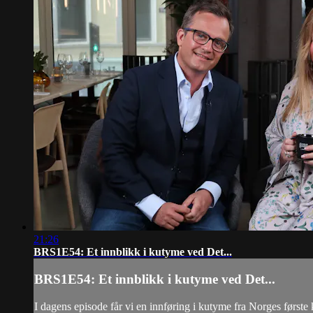
21:26
BRS1E54: Et innblikk i kutyme ved Det...
BRS1E54: Et innblikk i kutyme ved Det...
I dagens episode får vi en innføring i kutyme fra Norges første