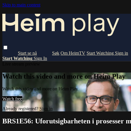
Skip to main content
Om HeimTV
Start Watching
Sign in
Start Watching
Sign In
Live stream preview
Watch this video and more on Heim Play
Watch this video and more on Heim Play
Watch free
Already registered?
Sign in
BRS1E56: Uforutsigbarheten i prosesser 