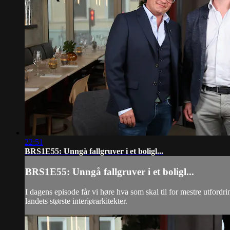
22:51
BRS1E55: Unngå fallgruver i et boligl...
BRS1E55: Unngå fallgruver i et boligl...
I dagens episode får vi høre hva som skal til for mestre utfordrin
landets største interiørarkitekter.