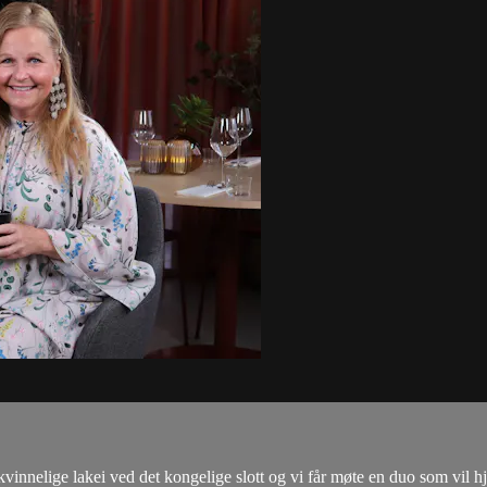
 kvinnelige lakei ved det kongelige slott og vi får møte en duo som vil 