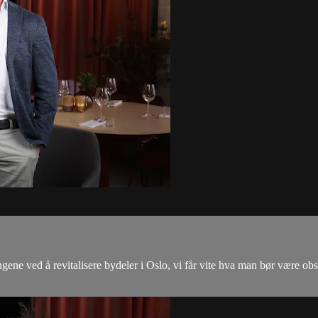
gene ved å revitalisere bydeler i Oslo, vi får vite hva man bør være obs v