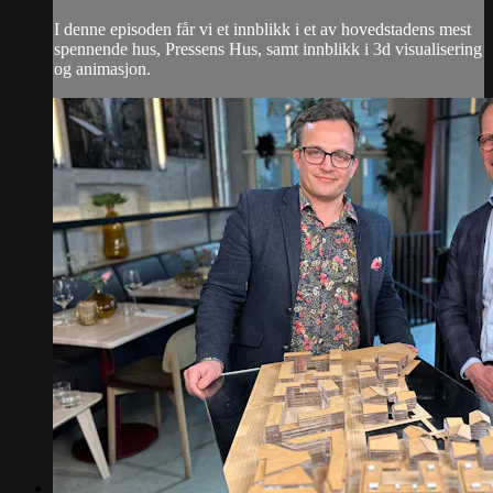
I denne episoden får vi et innblikk i et av hovedstadens mest
spennende hus, Pressens Hus, samt innblikk i 3d visualisering
og animasjon.