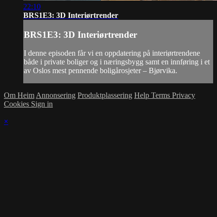
22:10
BRS1E3: 3D Interiørtrender
BRS1E3: 3D Interiørtrender
I denne episoden får vi en oppdatering på interiørtrendene
både i private boliger og i næringsbygg samt en innføring i et
av Oslos mest pennende boligårosjeter – Bjørvika.
Om Heim
Annonsering
Produktplassering
Help
Terms
Privacy
Cookies
Sign in
×