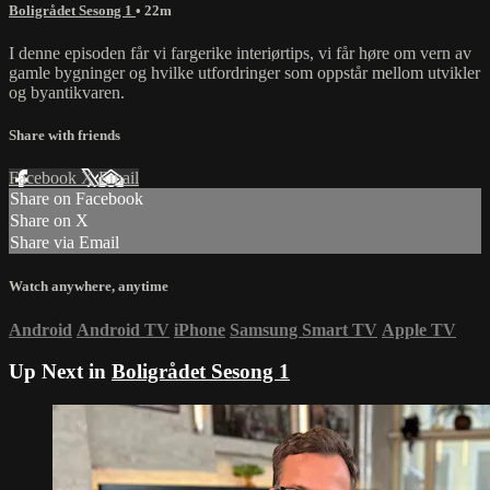
Boligrådet Sesong 1
• 22m
I denne episoden får vi fargerike interiørtips, vi får høre om vern av
gamle bygninger og hvilke utfordringer som oppstår mellom utvikler
og byantikvaren.
Share with friends
Facebook
X
Email
Share on Facebook
Share on X
Share via Email
Watch anywhere, anytime
Android
Android TV
iPhone
Samsung Smart TV
Apple TV
Up Next in
Boligrådet Sesong 1