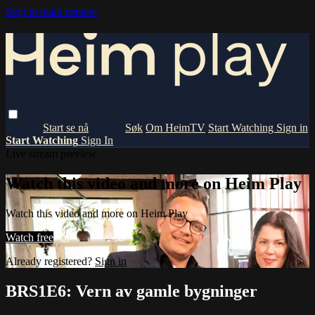
Skip to main content
Om HeimTV
Start Watching
Sign in
Start Watching
Sign In
Live stream preview
Watch this video and more on Heim Play
Watch this video and more on Heim Play
Watch free
Already registered?
Sign in
BRS1E6: Vern av gamle bygninger