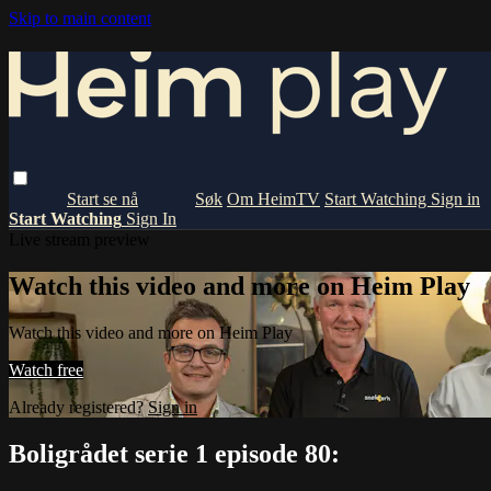
Skip to main content
Om HeimTV
Start Watching
Sign in
Start Watching
Sign In
Live stream preview
Watch this video and more on Heim Play
Watch this video and more on Heim Play
Watch free
Already registered?
Sign in
Boligrådet serie 1 episode 80: