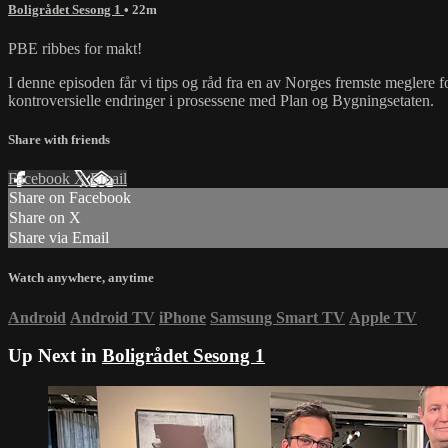
Boligrådet Sesong 1
• 22m
PBE ribbes for makt!
I denne episoden får vi tips og råd fra en av Norges fremste meglere fo
kontroversielle endringer i prosessene med Plan og Bygningsetaten.
Share with friends
Facebook
X
Email
Share on Facebook
Share on X
Share via Email
Watch anywhere, anytime
Android
Android TV
iPhone
Samsung Smart TV
Apple TV
Up Next in
Boligrådet Sesong 1