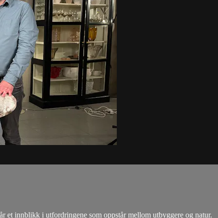
i får et innblikk i utfordringene som oppstår mellom utbyggere og natur.