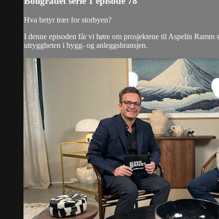
Boligrådet serie 1 episode 78
Hva betyr trær for storbyen?
I denne episoden får vi høre om prosjektene til Aspelin Ramm som
utryggheten i bygg- og anleggsbransjen.