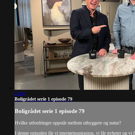
22:00
Boligrådet serie 1 episode 79
Boligrådet serie 1 episode 79
Hvilke utfordringer oppstår mellom utbyggere og natur?
I denne episoden får vi interiørinspirasjon, vi får nyheter og v