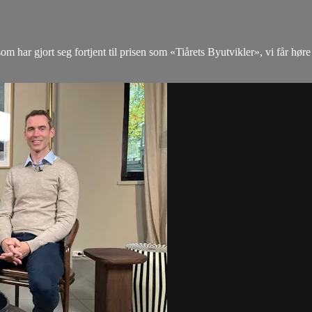
 har gjort seg fortjent til prisen som «Tiårets Byutvikler», vi får høre