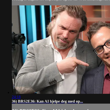
24:18
36) BRS2E36: Kan AI hjelpe deg med op...