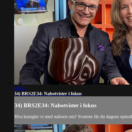
20:43
34) BRS2E34: Nabotvister i fokus
34) BRS2E34: Nabotvister i fokus
Hva krangler vi med naboen om? Svarene får du dagens episode.