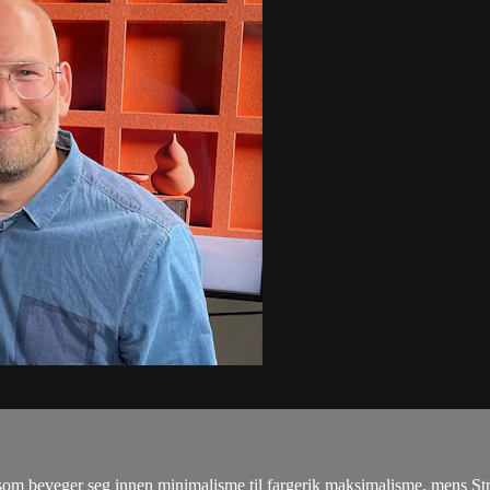
lt som beveger seg innen minimalisme til fargerik maksimalisme, mens St