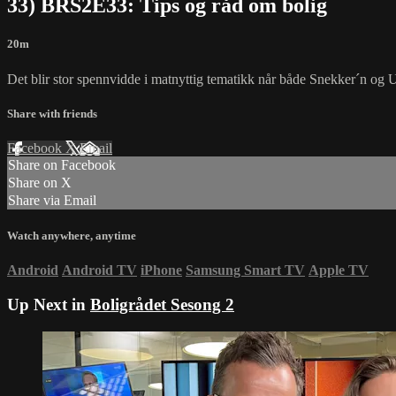
33) BRS2E33: Tips og råd om bolig
20m
Det blir stor spennvidde i matnyttig tematikk når både Snekker´n og
Share with friends
Facebook
X
Email
Share on Facebook
Share on X
Share via Email
Watch anywhere, anytime
Android
Android TV
iPhone
Samsung Smart TV
Apple TV
Up Next in
Boligrådet Sesong 2