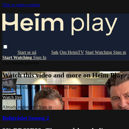
Skip to main content
Om HeimTV
Start Watching
Sign in
Start Watching
Sign In
Live stream preview
Watch this video and more on Heim Play
Watch this video and more on Heim Play
Watch free
Already registered?
Sign in
Boligrådet Sesong 2