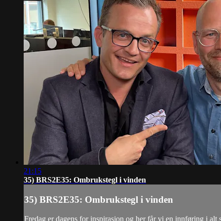
21:15
35) BRS2E35: Ombrukstegl i vinden
35) BRS2E35: Ombrukstegl i vinden
Fredag er dagens for inspirasjon og her får vi en innføring i a