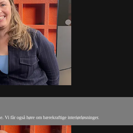
 Vi får også høre om bærekraftige interiørløsninger.