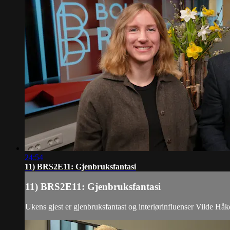
24:54
11) BRS2E11: Gjenbruksfantasi
11) BRS2E11: Gjenbruksfantasi
Ukens gjest er gjenbruksfantast og interiørinfluenser Vilde Håk