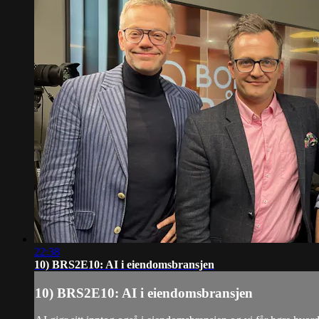
22:38
10) BRS2E10: AI i eiendomsbransjen
10) BRS2E10: AI i eiendomsbransjen