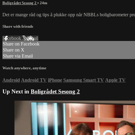
Boligrådet Sesong 2
• 24m
Det er mange råd og tips å plukke opp når NBBLs boligbarometer prese
Share with friends
Facebook
X
Email
Share on Facebook
Share on X
Share via Email
Watch anywhere, anytime
Android
Android TV
iPhone
Samsung Smart TV
Apple TV
Up Next in
Boligrådet Sesong 2