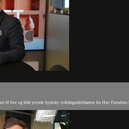
 til live og blitt yrende bydeler. tviklingsdirektøren fra Hav Eiendom