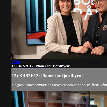
21:44
12) BRS2E12: Planer for fjordbyen!
12) BRS2E12: Planer for fjordbyen!
De gamle havneområdene i hovedstaden har de siste årene våknet