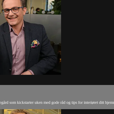
egård som kickstarter uken med gode råd og tips for interiøret ditt hjem