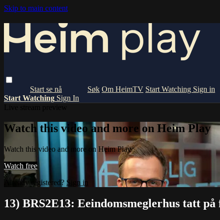
Skip to main content
Om HeimTV
Start Watching
Sign in
Start Watching
Sign In
Live stream preview
Watch this video and more on Heim Play
Watch this video and more on Heim Play
Watch free
Already registered?
Sign in
13) BRS2E13: Eeindomsmeglerhus tatt på f