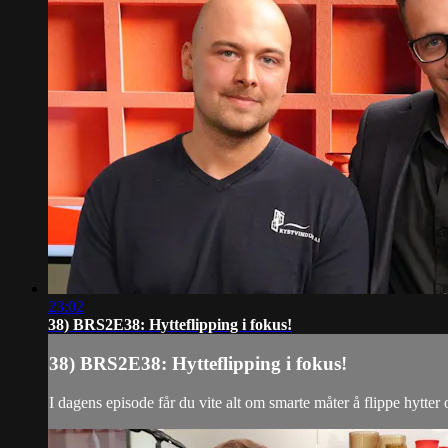
23:02
38) BRS2E38: Hytteflipping i fokus!
38) BRS2E38: Hytteflipping i fokus!
I dagens episode får du vite alt om smarte måter å flippe hytter