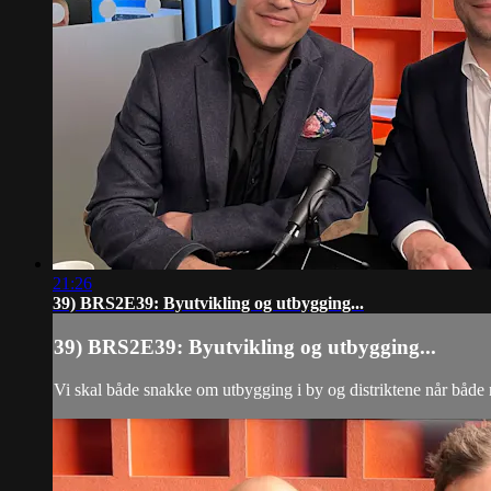
21:26
39) BRS2E39: Byutvikling og utbygging...
39) BRS2E39: Byutvikling og utbygging...
Vi skal både snakke om utbygging i by og distriktene når både 