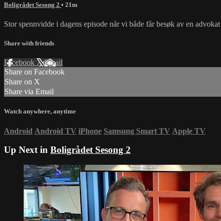
Boligrådet Sesong 2
• 21m
Stor spennvidde i dagens episode når vi både får besøk av en advok
Share with friends
Facebook
X
Email
Share on Facebook
Share on X
Share via Email
Watch anywhere, anytime
Android
Android TV
iPhone
Samsung Smart TV
Apple TV
Up Next in
Boligrådet Sesong 2