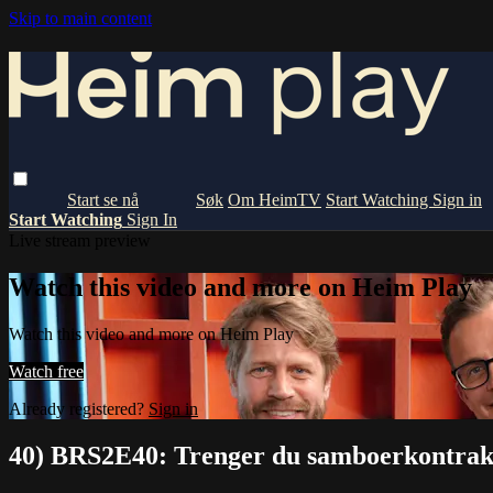
Skip to main content
Om HeimTV
Start Watching
Sign in
Start Watching
Sign In
Live stream preview
Watch this video and more on Heim Play
Watch this video and more on Heim Play
Watch free
Already registered?
Sign in
40) BRS2E40: Trenger du samboerkontrak