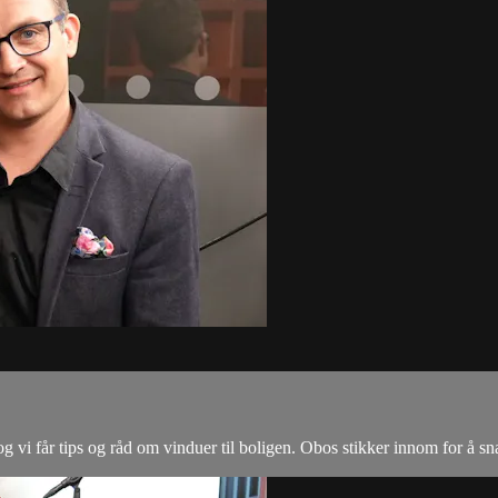
 og vi får tips og råd om vinduer til boligen. Obos stikker innom for å s