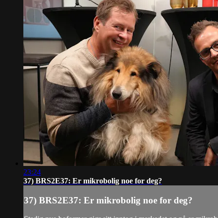
23:24
37) BRS2E37: Er mikrobolig noe for deg?
37) BRS2E37: Er mikrobolig noe for deg?