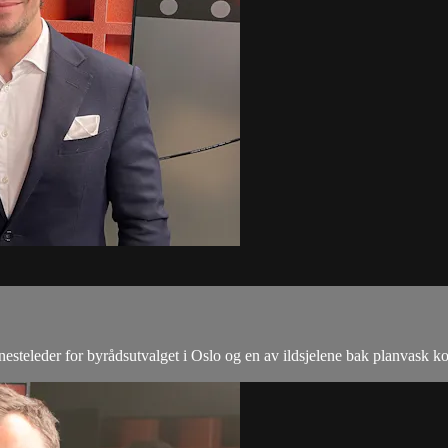
nesteleder for byrådsutvalget i Oslo og en av ildsjelene bak planvask 