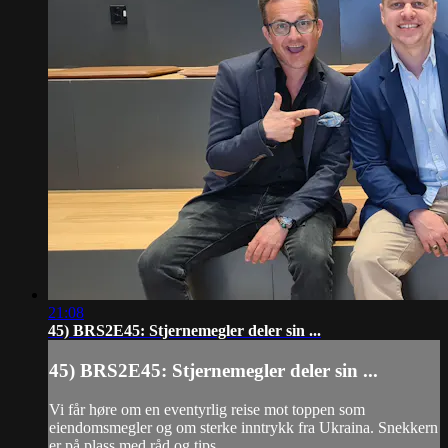
21:08
45) BRS2E45: Stjernemegler deler sin ...
45) BRS2E45: Stjernemegler deler sin ...
Vi får høre om en eventyrlig reise mot toppen som
eiendomsmegler og om sterke inntrykk fra Ukraina. Snekkern
er på plass med råd og tips.