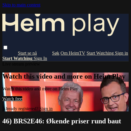
Skip to main content
Om HeimTV
Start Watching
Sign in
Start Watching
Sign In
Live stream preview
Watch this video and more on Heim Play
Watch this video and more on Heim Play
Watch free
Already registered?
Sign in
46) BRS2E46: Økende priser rund baut