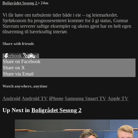
Boligrådet Sesong 2
• 24m
Vi får høre om turbulente tider både i eie – og leiemarkedet.
Sjeføkonom fra prognosesenteret kommer for å gi status, Gunnar
Stavrum serverer saftige eksempler og ukens gjest har en helt egen
tilnærming til bærekraftig interiør.
Share with friends
Facebook
X
Email
Share on Facebook
Share on X
Share via Email
Watch anywhere, anytime
Android
Android TV
iPhone
Samsung Smart TV
Apple TV
Up Next in
Boligrådet Sesong 2