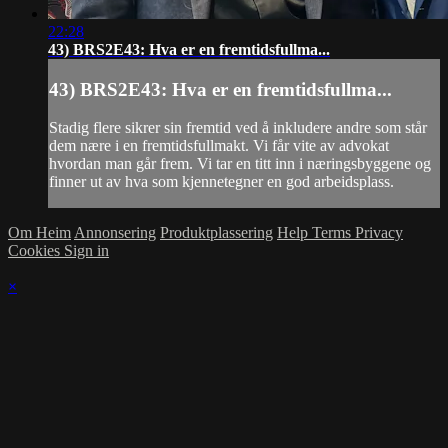
22:28
43) BRS2E43: Hva er en fremtidsfullma...
43) BRS2E43: Hva er en fremtidsfullma...
Stadig flere sikrer sin fremtid ved å inkludere andre som står
dem nære i en fremtidsfullmakt. Vi får vite av advokat
hvordan man går frem. Vi tar en titt inn i næringsbyggene og
finner ut av hva som kjennetegner en god arbeidsplass.
Om Heim
Annonsering
Produktplassering
Help
Terms
Privacy
Cookies
Sign in
×