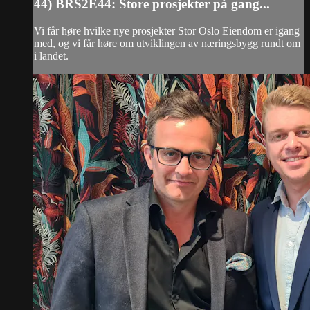
44) BRS2E44: Store prosjekter på gang...
Vi får høre hvilke nye prosjekter Stor Oslo Eiendom er igang
med, og vi får høre om utviklingen av næringsbygg rundt om
i landet.