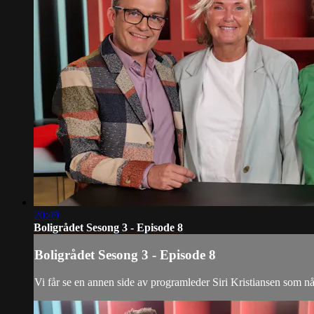
20:49
Boligrådet Sesong 3 - Episode 8
Boligrådet Sesong 3 - Episode 8
Vi får se en annen side av programleder Siri Kristiansen som nå t