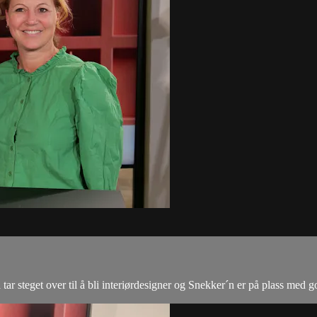
ar steget over til å bli interiørdesigner og Snekker´n er på plass med go