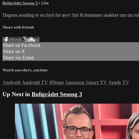
Boligrådet Sesong 3
• 22m
Dagens sending er en fryd for øye! Siri Kristiansen snakker om sin ro
Share with friends
Facebook
X
Email
Share on Facebook
Share on X
Share via Email
Watch anywhere, anytime
Android
Android TV
iPhone
Samsung Smart TV
Apple TV
Up Next in
Boligrådet Sesong 3