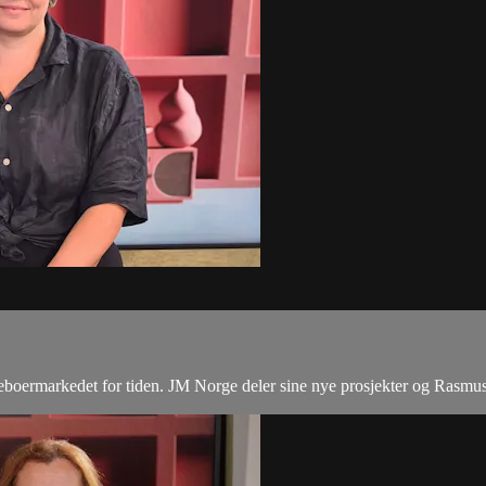
eieboermarkedet for tiden. JM Norge deler sine nye prosjekter og Rasm