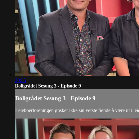
20:35
Boligrådet Sesong 3 - Episode 9
Boligrådet Sesong 3 - Episode 9
Leieboerforeningen ønsker ikke sin verste fiende å være ut i l