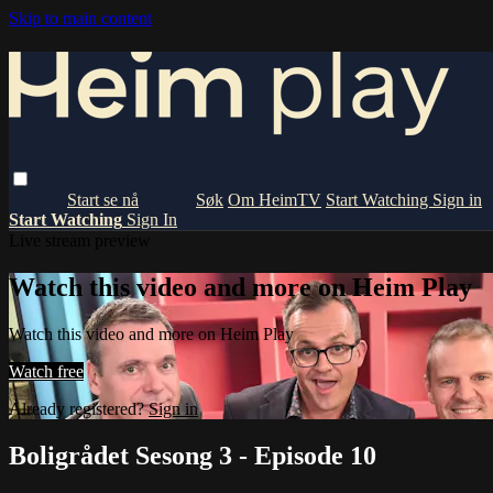
Skip to main content
Om HeimTV
Start Watching
Sign in
Start Watching
Sign In
Live stream preview
Watch this video and more on Heim Play
Watch this video and more on Heim Play
Watch free
Already registered?
Sign in
Boligrådet Sesong 3 - Episode 10