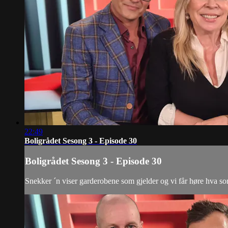
22:49
Boligrådet Sesong 3 - Episode 30
Boligrådet Sesong 3 - Episode 30
Snekker ´n viser garderobene som gjelder og vi får høre hva so