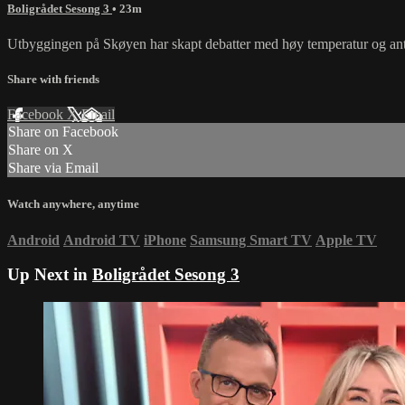
Boligrådet Sesong 3
• 23m
Utbyggingen på Skøyen har skapt debatter med høy temperatur og antikvi
Share with friends
Facebook
X
Email
Share on Facebook
Share on X
Share via Email
Watch anywhere, anytime
Android
Android TV
iPhone
Samsung Smart TV
Apple TV
Up Next in
Boligrådet Sesong 3