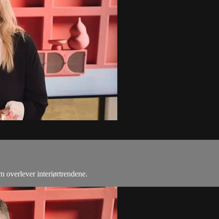
m overlever interiørtrendene.