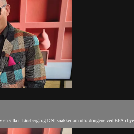
 av en villa i Tønsberg, og DNI snakker om utfordringene ved BPA i bye