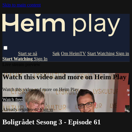
Skip to main content
Om HeimTV
Start Watching
Sign in
Start Watching
Sign In
Live stream preview
Watch this video and more on Heim Play
Watch this video and more on Heim Play
Watch free
Already registered?
Sign in
Boligrådet Sesong 3 - Episode 61