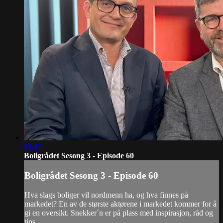
24:47
Boligrådet Sesong 3 - Episode 60
Boligrådet Sesong 3 - Episode 60
Hva slags boliger vil nordmenn ha, og hva finnes på
markedet? En av de største aktørene i markedet kommer for å
gi en oversikt. Snekker´n er på plass med inspirasjon, råd og
tips.