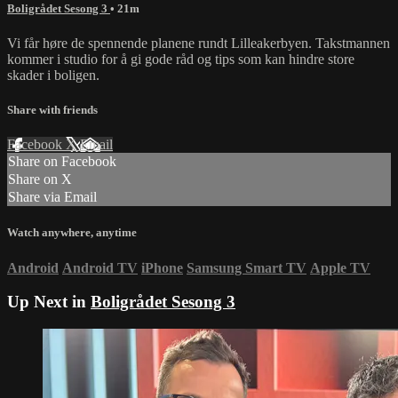
Boligrådet Sesong 3
• 21m
Vi får høre de spennende planene rundt Lilleakerbyen. Takstmannen
kommer i studio for å gi gode råd og tips som kan hindre store
skader i boligen.
Share with friends
Facebook
X
Email
Share on Facebook
Share on X
Share via Email
Watch anywhere, anytime
Android
Android TV
iPhone
Samsung Smart TV
Apple TV
Up Next in
Boligrådet Sesong 3