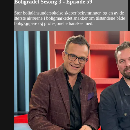
Boligrådet Sesong 3 - Episode 59
Stor boliglånsundersøkelse skaper bekymringer, og en av de
største aktørene i boligmarkedet snakker om tilstandene både
boligkjøpere og profesjonelle hanskes med.