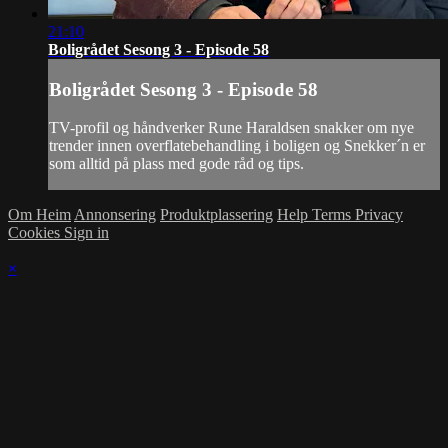
21:10
Boligrådet Sesong 3 - Episode 58
Boligrådet Sesong 3 - Episode 58
TV-profil og håndverker Rune Haraldsen snakker om nye
trender innen overflatebehandling i boligen og Snekker´n er
som alltid på plass med gode råd og tips.
Om Heim
Annonsering
Produktplassering
Help
Terms
Privacy
Cookies
Sign in
×