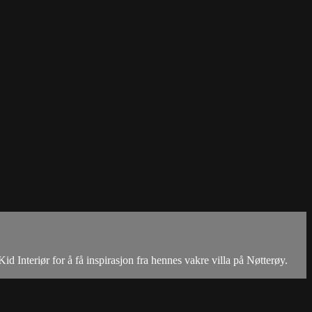
id Interiør for å få inspirasjon fra hennes vakre villa på Nøtterøy.