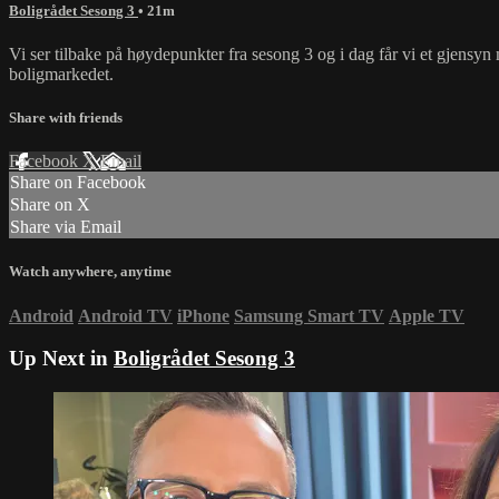
Boligrådet Sesong 3
• 21m
Vi ser tilbake på høydepunkter fra sesong 3 og i dag får vi et gjensyn
boligmarkedet.
Share with friends
Facebook
X
Email
Share on Facebook
Share on X
Share via Email
Watch anywhere, anytime
Android
Android TV
iPhone
Samsung Smart TV
Apple TV
Up Next in
Boligrådet Sesong 3