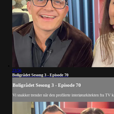
23:56
Boligrådet Sesong 3 - Episode 70
Boligrådet Sesong 3 - Episode 70
Vi snakker trender når den profilerte interiørarkitekten fra TV k