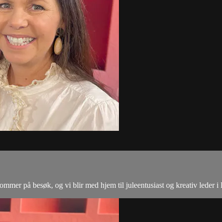
ommer på besøk, og vi blir med hjem til juleentusiast og kreativ leder i K