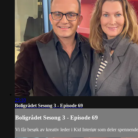
25:10
Boligrådet Sesong 3 - Episode 69
Boligrådet Sesong 3 - Episode 69
Vi får besøk av kreativ leder i Kid Interiør som deler spennende 