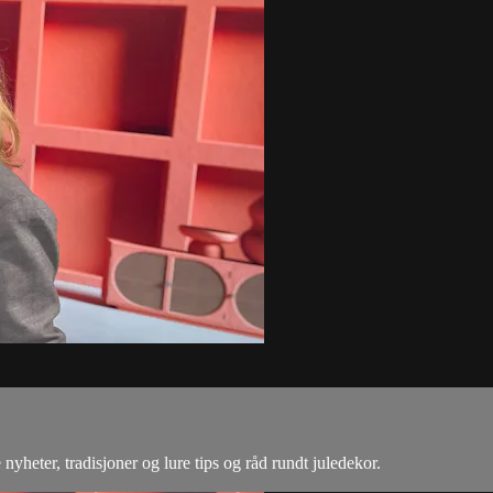
nyheter, tradisjoner og lure tips og råd rundt juledekor.