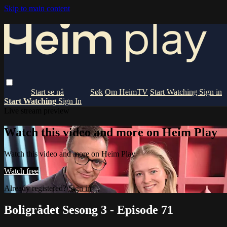
Skip to main content
Om HeimTV
Start Watching
Sign in
Start Watching
Sign In
Live stream preview
Watch this video and more on Heim Play
Watch this video and more on Heim Play
Watch free
Already registered?
Sign in
Boligrådet Sesong 3 - Episode 71