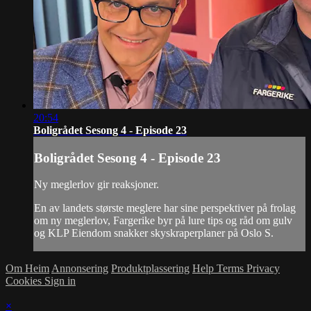
20:54
Boligrådet Sesong 4 - Episode 23
Boligrådet Sesong 4 - Episode 23
Ny meglerlov gir reaksjoner.
En av landets største meglere har sine perspektiver på frolag
om ny meglerlov, Fargerike byr på lure tips og råd om gulv
og KLP Eiendom snakker skyskraperplaner på Oslo S.
Om Heim
Annonsering
Produktplassering
Help
Terms
Privacy
Cookies
Sign in
×