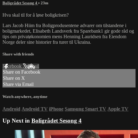
Boligrådet Sesong 4
• 23m
Hva skal til for å løse boligkrisen?
Lars Jacob Hiim fra Boligprodusentene advarer om tilstandene i
boligmarkedet, Elisabeth Landsverk fra Sparebank1 gir gode råd og
tips om privatøkonomien mens Henning Lauridsen fra Eiendom
Norge deler sine historier fra turer til Ukraina.
Share with friends
Facebook
X
Email
Share on Facebook
Share on X
Share via Email
Watch anywhere, anytime
Android
Android TV
iPhone
Samsung Smart TV
Apple TV
Up Next in
Boligrådet Sesong 4