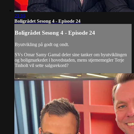
21:16
Boligrådet Sesong 4 - Episode 24
Boligrådet Sesong 4 - Episode 24
Byutvikling på godt og ondt.
SVs Omar Samy Gamal deler sine tanker om byutviklingen
og boligmarkedet i hovedstaden, mens stjernemegler Terje
Tinholt vil sette salgsrekord?