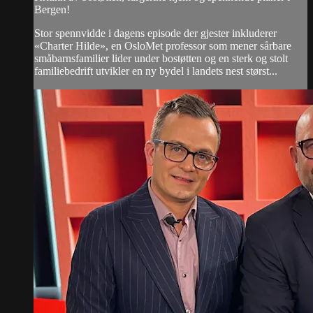
Bergen!
Stor spennvidde i dagens episode der gjester inkluderer
«Charter Hilde», en OsloMet professor som mener sårbare
småbarnsfamilier lider under bostøtten og en sterk og stolt
familiebedrift utvikler en ny bydel i landets nest størst...