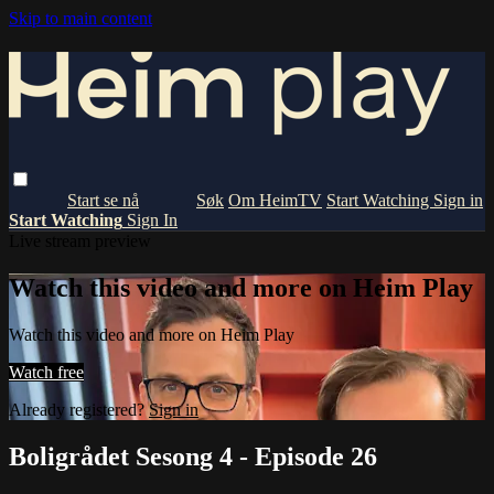
Skip to main content
Om HeimTV
Start Watching
Sign in
Start Watching
Sign In
Live stream preview
Watch this video and more on Heim Play
Watch this video and more on Heim Play
Watch free
Already registered?
Sign in
Boligrådet Sesong 4 - Episode 26