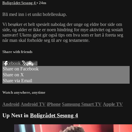
Boligrådet Sesong 4
• 24m
Bli med inn i et unikt bofellesskap.
Vi besøker et helt spesielt nabolag der unge og eldre bor side om
side, og alder er ikke er noen hindring for mye aktivitet og sosialt
samvær! Ukens gjest gir også tips om hva som er lurt å foreta seg
når man skal forholde seg til arv og testamente.
Share with friends
Facebook
X
Email
Share on Facebook
Share on X
Share via Email
Watch anywhere, anytime
Android
Android TV
iPhone
Samsung Smart TV
Apple TV
Up Next in
Boligrådet Sesong 4