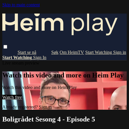
Skip to main content
Om HeimTV
Start Watching
Sign in
Start Watching
Sign In
Live stream preview
Watch this video and more on Heim Play
Watch this video and more on Heim Play
Watch free
Already registered?
Sign in
Boligrådet Sesong 4 - Episode 5