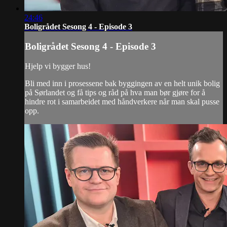
24:46
Boligrådet Sesong 4 - Episode 3
Boligrådet Sesong 4 - Episode 3
Hjelp vi bygger hus!
Bli med inn i prosessene bak byggingen av en helt unik bolig
på Sørlandet og få tips og råd på hva man bør gjøre for å
hindre rot i samarbeidet med håndverkere når man skal pusse
opp.