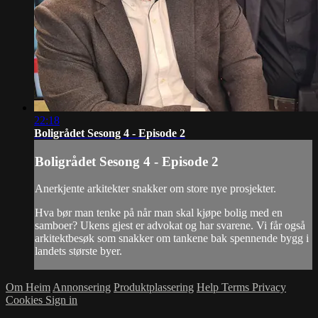
22:18
Boligrådet Sesong 4 - Episode 2
Boligrådet Sesong 4 - Episode 2
Anerkjente arkitekter snakker om store nye prosjekter.
Hva bør man tenke på når man skal kjøpe bolig med en
samboer? Ukens gjest er advokat og har svarene. Vi får også
arkitektbesøk som snakker om tankene bak spennende bygg i
landets største byer.
Om Heim
Annonsering
Produktplassering
Help
Terms
Privacy
Cookies
Sign in