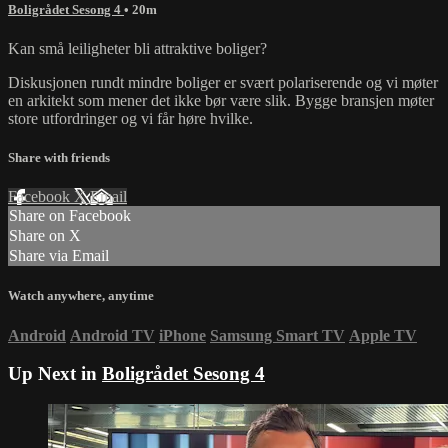
Boligrådet Sesong 4
• 20m
Kan små leiligheter bli attraktive boliger?
Diskusjonen rundt mindre boliger er svært polariserende og vi møter
en arkitekt som mener det ikke bør være slik. Bygge bransjen møter
store utfordringer og vi får høre hvilke.
Share with friends
Facebook
X
Email
Share on Facebook
Share on X
Share via Email
Watch anywhere, anytime
Android
Android TV
iPhone
Samsung Smart TV
Apple TV
Up Next in
Boligrådet Sesong 4