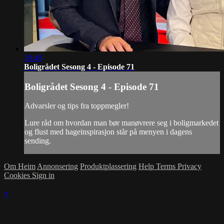
19:49
Boligrådet Sesong 4 - Episode 71
Boligrådet Sesong 4 - Episode 71
Advarsler og tips fra toppmegler!
Lure råd om hvordan man bør manøvrere seg i boligmarkedet
og flust med hageinspirasjon står på menyen i dagens
sending.
Om Heim
Annonsering
Produktplassering
Help
Terms
Privacy
Cookies
Sign in
×