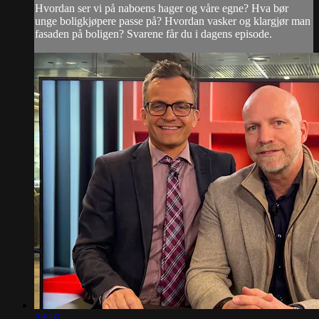
Hvordan ser vi på naboens hager og våre egne? Hva bør
unge boligkjøpere passe på? Hvordan vasker og klargjør man
fasaden på boligen? Svarene får du i dagens episode.
24:16