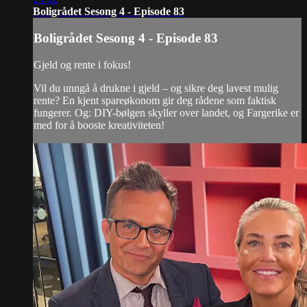
Boligrådet Sesong 4 - Episode 83
Boligrådet Sesong 4 - Episode 83
Gjeld og rente i fokus!
Vil du unngå å drukne i gjeld – og sikre deg lavest mulig
rente? En kjent spareøkonom gir deg rådene som faktisk
fungerer. Og: DIY-bølgen skyller over landet, og Fargerike er
med for å booste kreativiteten!