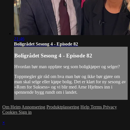
21:46
Boligrådet Sesong 4 - Episode 82
Boligrådet Sesong 4 - Episode 82
Hvordan bør man oppføre seg som boligkjøper og selger?
Toppmegler gir råd om hva man bør og ikke bør gjøre om
man skal selge eller kjøpe bolig. Det er klart for ny sesong av
«Rom for Suksess» og vi blir med Arne Hjeltnes inn i
spennende bygg rundt om i landet.
Om Heim
Annonsering
Produktplassering
Help
Terms
Privacy
Cookies
Sign in
×