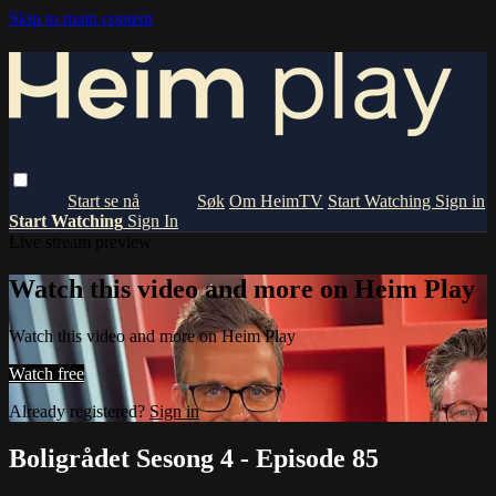
Skip to main content
Om HeimTV
Start Watching
Sign in
Start Watching
Sign In
Live stream preview
Watch this video and more on Heim Play
Watch this video and more on Heim Play
Watch free
Already registered?
Sign in
Boligrådet Sesong 4 - Episode 85