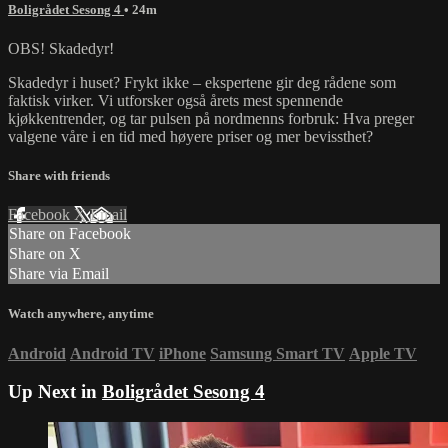
Boligrådet Sesong 4
• 24m
OBS! Skadedyr!
Skadedyr i huset? Frykt ikke – ekspertene gir deg rådene som
faktisk virker. Vi utforsker også årets mest spennende
kjøkkentrender, og tar pulsen på nordmenns forbruk: Hva preger
valgene våre i en tid med høyere priser og mer bevissthet?
Share with friends
Facebook
X
Email
Share on Facebook
Share on X
Share via Email
Watch anywhere, anytime
Android
Android TV
iPhone
Samsung Smart TV
Apple TV
Up Next in
Boligrådet Sesong 4