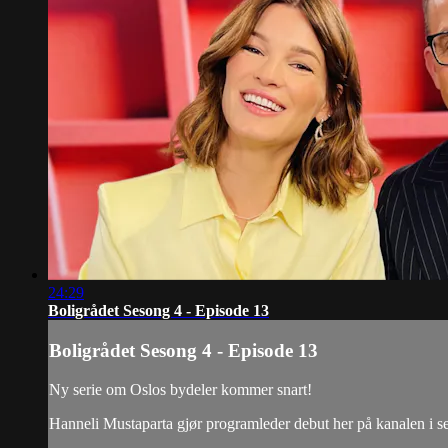
24:29
Boligrådet Sesong 4 - Episode 13
Boligrådet Sesong 4 - Episode 13
Ny serie om Oslos bydeler kommer snart!
Hanneli Mustaparta gjør programleder debut her på kanalen i se