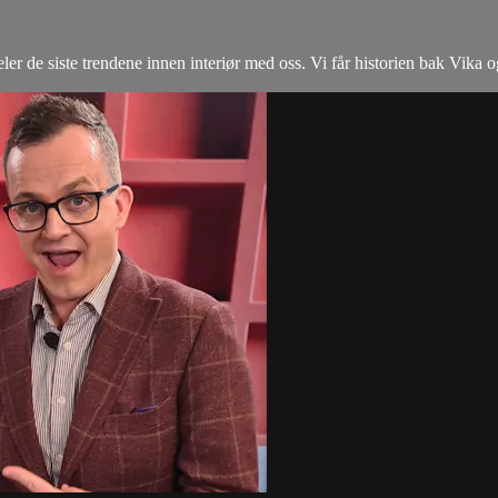
eler de siste trendene innen interiør med oss. Vi får historien bak Vika