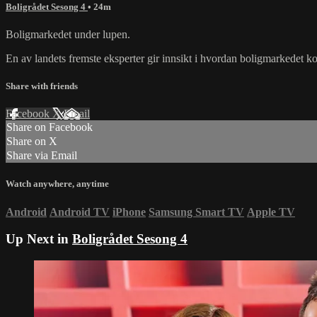
Boligrådet Sesong 4
• 24m
Boligmarkedet under lupen.
En av landets fremste eksperter gir innsikt i hvordan boligmarkedet ko
Share with friends
Facebook
X
Email
Share on Facebook
Share on X
Share via Email
Watch anywhere, anytime
Android
Android TV
iPhone
Samsung Smart TV
Apple TV
Up Next in
Boligrådet Sesong 4