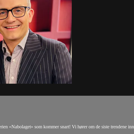
rien «Nabolaget» som kommer snart! Vi hører om de siste trendene innen