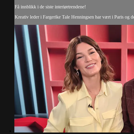
Få innblikk i de siste interiørtrendene!
Kreativ leder i Fargerike Tale Henningsen har vært i Paris og d