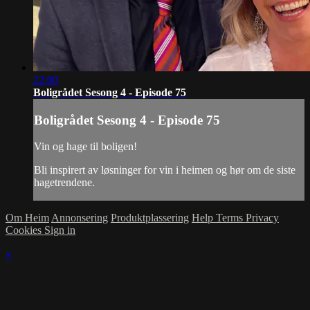
22:00
Boligrådet Sesong 4 - Episode 75
Boligrådet Sesong 4 - Episode 75
Vin og hage til boligen!
Bli inspirert av løsninger for vin i heimen og hør om de siste
hagetrendene.
Om Heim
Annonsering
Produktplassering
Help
Terms
Privacy
Cookies
Sign in
×