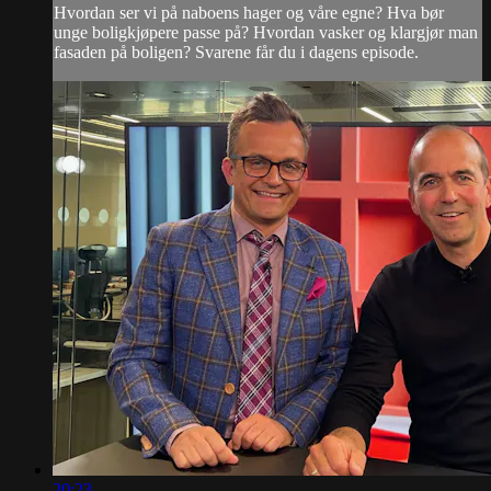
Hvordan ser vi på naboens hager og våre egne? Hva bør
unge boligkjøpere passe på? Hvordan vasker og klargjør man
fasaden på boligen? Svarene får du i dagens episode.
20:23