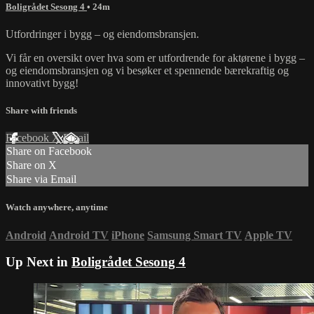
Boligrådet Sesong 4
• 24m
Utfordringer i bygg – og eiendomsbransjen.
Vi får en oversikt over hva som er utfordrende for aktørene i bygg –
og eiendomsbransjen og vi besøker et spennende bærekraftig og
innovativt bygg!
Share with friends
Facebook
X
Email
Share on Facebook
Share on X
Share via Email
Watch anywhere, anytime
Android
Android TV
iPhone
Samsung Smart TV
Apple TV
Up Next in
Boligrådet Sesong 4