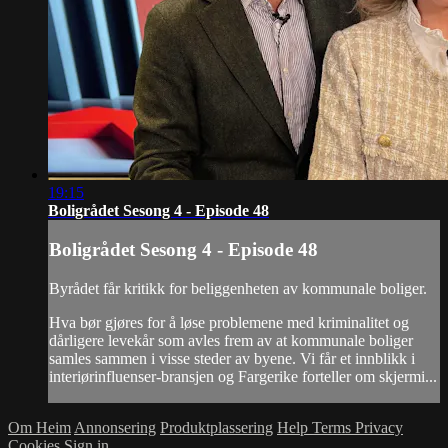
19:15
Boligrådet Sesong 4 - Episode 48
Boligrådet Sesong 4 - Episode 48
Byrådet får kritikk for beliggenheten av kommunale boliger.
Hva bør gjøres for å løse problemene med kriminalitet og
dårligere levekår som avles frem av at kommunale boliger
samles sammen i visse steder av byene. Vi får et innblikk i
interiørinfluenser-bransjen og Fargerike forteller om skjermi...
Om Heim
Annonsering
Produktplassering
Help
Terms
Privacy
Cookies
Sign in