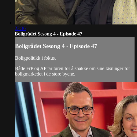
23:36
Boligrådet Sesong 4 - Episode 47
Boligrådet Sesong 4 - Episode 47
Boligpolitikk i fokus.
Både FrP og AP tar turen for å snakke om sine løsninger for
boligmarkedet i de store byene.