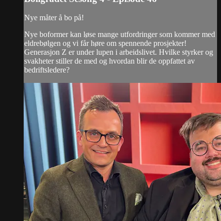
Nye måter å bo på!
Nye boformer kan løse mange utfordringer som kommer med
eldrebølgen og vi får høre om spennende prosjekter!
Generasjon Z er under lupen i arbeidslivet. Hvilke styrker og
svakheter stiller de med og hvordan blir de oppfattet av
bedriftsledere?