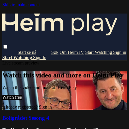
Skip to main content
Om HeimTV
Start Watching
Sign in
Start Watching
Sign In
Live stream preview
Watch this video and more on Heim Play
Watch this video and more on Heim Play
Watch free
Already registered?
Sign in
Boligrådet Sesong 4