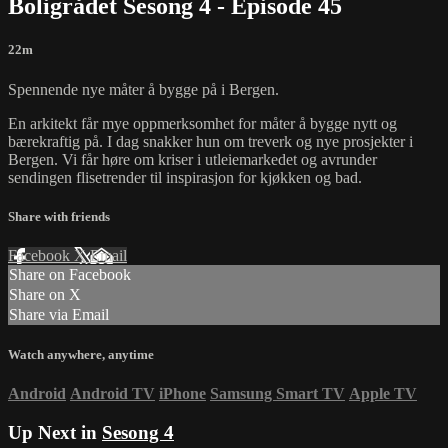
Boligrådet Sesong 4 - Episode 45
22m
Spennende nye måter å bygge på i Bergen.
En arkitekt får mye oppmerksomhet for måter å bygge nytt og
bærekraftig på. I dag snakker hun om treverk og nye prosjekter i
Bergen. Vi får høre om kriser i utleiemarkedet og avrunder
sendingen flisetrender til inspirasjon for kjøkken og bad.
Share with friends
Facebook
X
Email
Share on Facebook
Share on X
Share via Email
Watch anywhere, anytime
Android
Android TV
iPhone
Samsung Smart TV
Apple TV
Up Next in
Sesong 4