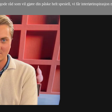
ode råd som vil gjøre din påske helt spesiell, vi får interiørinspirasjo