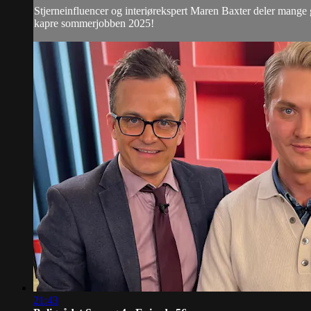
Stjerneinfluencer og interiørekspert Maren Baxter deler mange g
kapre sommerjobben 2025!
21:43