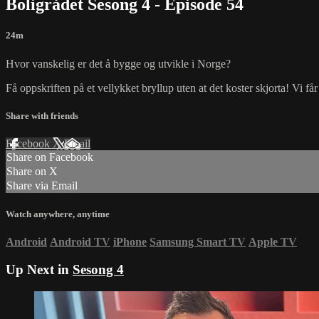
Boligrådet Sesong 4 - Episode 54
24m
Hvor vanskelig er det å bygge og utvikle i Norge?
Få oppskriften på et vellykket bryllup uten at det koster skjorta! V
Share with friends
Facebook
X
Email
Share on Facebook
Share on X
Share via Email
Watch anywhere, anytime
Android
Android TV
iPhone
Samsung Smart TV
Apple TV
Up Next in
Sesong 4