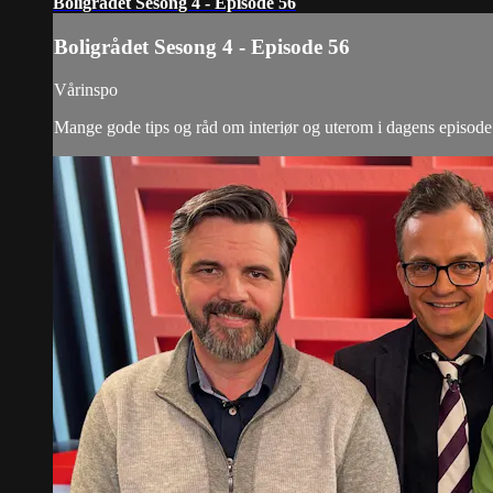
Boligrådet Sesong 4 - Episode 56
Boligrådet Sesong 4 - Episode 56
Vårinspo
Mange gode tips og råd om interiør og uterom i dagens episode