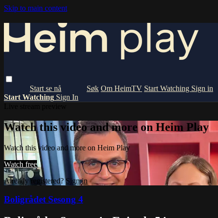
Skip to main content
Om HeimTV
Start Watching
Sign in
Start Watching
Sign In
Live stream preview
Watch this video and more on Heim Play
Watch this video and more on Heim Play
Watch free
Already registered?
Sign in
Boligrådet Sesong 4