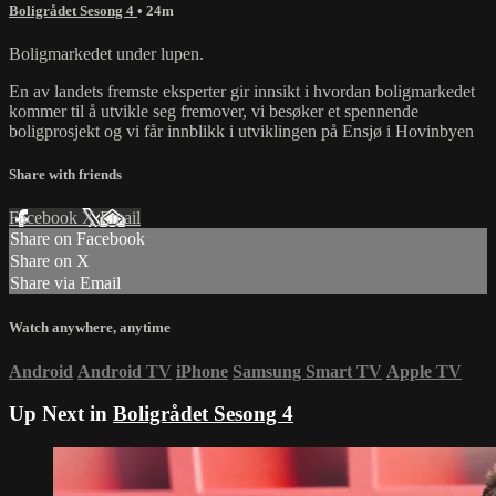
Boligrådet Sesong 4
• 24m
Boligmarkedet under lupen.
En av landets fremste eksperter gir innsikt i hvordan boligmarkedet
kommer til å utvikle seg fremover, vi besøker et spennende
boligprosjekt og vi får innblikk i utviklingen på Ensjø i Hovinbyen
Share with friends
Facebook
X
Email
Share on Facebook
Share on X
Share via Email
Watch anywhere, anytime
Android
Android TV
iPhone
Samsung Smart TV
Apple TV
Up Next in
Boligrådet Sesong 4