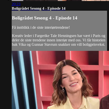
20:23
Boligrådet Sesong 4 - Episode 14
Boligrådet Sesong 4 - Episode 14
Få innblikk i de siste interiørtrendene!
Kreativ leder i Fargerike Tale Henningsen har vært i Paris og
deler de siste trendene innen interiør med oss. Vi får historien
bak Vika og Gunnar Stavrum snakker om vill boligprisvekst.