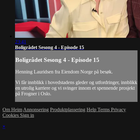
23:41
Boligrådet Sesong 4 - Episode 15
Boligrådet Sesong 4 - Episode 15
Henning Lauridsen fra Eiendom Norge på besøk.
Vi får innblikk i hovedstadens gleder og utfordringer, innblikk
en utrolig karriere og vi svinger innom et spennende prosjekt
på Frogner i Oslo.
Om Heim
Annonsering
Produktplassering
Help
Terms
Privacy
Cookies
Sign in
×