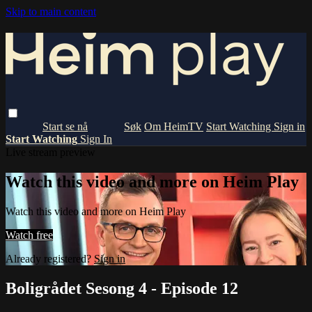
Skip to main content
Om HeimTV
Start Watching
Sign in
Start Watching
Sign In
Live stream preview
Watch this video and more on Heim Play
Watch this video and more on Heim Play
Watch free
Already registered?
Sign in
Boligrådet Sesong 4 - Episode 12