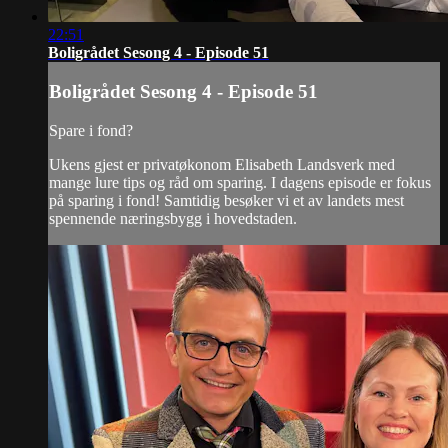
22:51
Boligrådet Sesong 4 - Episode 51
Boligrådet Sesong 4 - Episode 51
Spare i fond?
Ukens gjest er privatøkonom Elisabeth Landsverk med
mange lure tips og råd om sparing. I dagens episode er fokus
på sparing i fond! Samtidig besøker vi et av landets mest
spennende næringsbygg i hovedstaden.