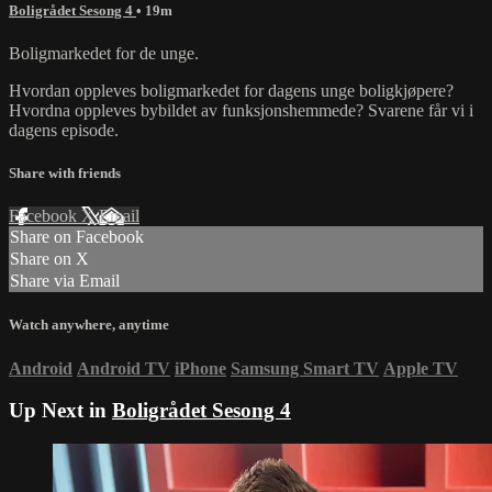
Boligrådet Sesong 4
• 19m
Boligmarkedet for de unge.
Hvordan oppleves boligmarkedet for dagens unge boligkjøpere?
Hvordna oppleves bybildet av funksjonshemmede? Svarene får vi i
dagens episode.
Share with friends
Facebook
X
Email
Share on Facebook
Share on X
Share via Email
Watch anywhere, anytime
Android
Android TV
iPhone
Samsung Smart TV
Apple TV
Up Next in
Boligrådet Sesong 4