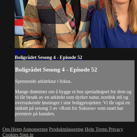
20:59
Boligrådet Sesong 4 - Episode 52
Boligrådet Sesong 4 - Episode 52
Spennende arkitektur i fokus.
Mange drømmer om å bygge et hus spesialtegnet for dem og
vi får besøk av en arkitekt som dyrker natur, nordisk stil og
overraskende løsninger i sine boligprosjekter. Vi får også en
sniktitt på sesong 3 av «Rom for Suksess» som snart har
premiere på kanalen.
Om Heim
Annonsering
Produktplassering
Help
Terms
Privacy
Cookies
Sign in