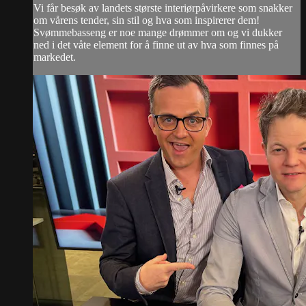
Vi får besøk av landets største interiørpåvirkere som snakker
om vårens tender, sin stil og hva som inspirerer dem!
Svømmebasseng er noe mange drømmer om og vi dukker
ned i det våte element for å finne ut av hva som finnes på
markedet.