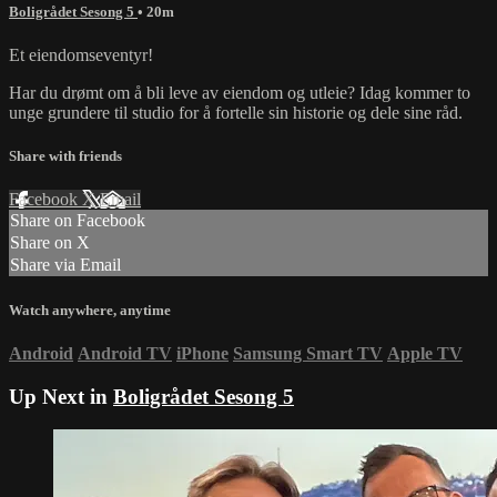
Boligrådet Sesong 5
• 20m
Et eiendomseventyr!
Har du drømt om å bli leve av eiendom og utleie? Idag kommer to
unge grundere til studio for å fortelle sin historie og dele sine råd.
Share with friends
Facebook
X
Email
Share on Facebook
Share on X
Share via Email
Watch anywhere, anytime
Android
Android TV
iPhone
Samsung Smart TV
Apple TV
Up Next in
Boligrådet Sesong 5