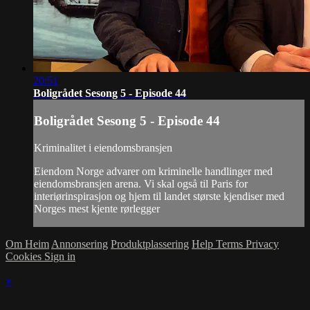
20:51
Boligrådet Sesong 5 - Episode 44
Boligrådet Sesong 5 - Episode 44
Kriminalitet i eiendomsbransjen
Eiendom Norge advarer om kriminelle handlinger med
eiendomsbransjen arena. Vi skal også til Paris for
interiørinspirasjon og hjem til landet største kjendiser med
Norges mest kjente rørlegger
Om Heim
Annonsering
Produktplassering
Help
Terms
Privacy
Cookies
Sign in
×