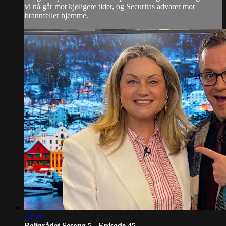
vi nå går mot kjøligere tider, og Securitas advarer mot
brannfeller hjemme.
28:58
Boligrådet Sesong 5 - Episode 45