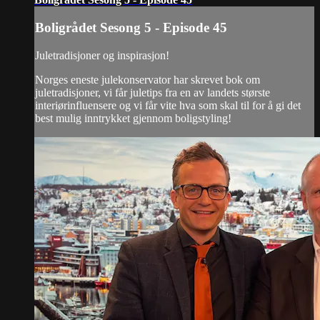
Boligrådet Sesong 5 - Episode 45
Juletradisjoner og inspirasjon!
Norges eneste julekonservator har skrevet bok om
juletradisjoner, vi får juletips fra en av landets største
interiørinfluensere og vi får vite hva som skal til for å gi det
best mulig inntrykket gjennom boligstyling!