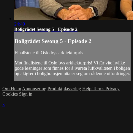
24:40
Boligrådet Sesong 5 - Episode 2
Boligrådet Sesong 5 - Episode 2
Finalistene til Oslo bys arkitekturpris
Møt finalistene til Oslo bys arkitekturpris! Vi får vite hvilke
gode løsninger som finnes for å ivareta luftkvaliteten i boligen
og aktører i boligbransjen uttaler seg om rådende utfordringer.
Om Heim
Annonsering
Produktplassering
Help
Terms
Privacy
Cookies
Sign in
×