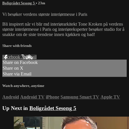
Boligrådet Sesong 5
• 23m
Vi besøker verdens største interiørmesse i Paris
Bli inspirert når vi blir md interiørarkitekt Tone Kroken på verdens
største interiørmesse i Paris og interiøreksperter besøker studio for å
snakke om de siste trendene innen kjøkken og bad!
Share with friends
Facebook
X
Email
Share on Facebook
Share on X
Share via Email
Watch anywhere, anytime
Android
Android TV
iPhone
Samsung Smart TV
Apple TV
Up Next in
Boligrådet Sesong 5