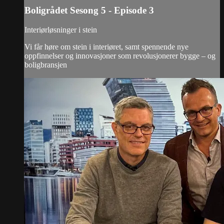
Boligrådet Sesong 5 - Episode 3
Interiørløsninger i stein
Vi får høre om stein i interiøret, samt spennende nye
oppfinnelser og innovasjoner som revolusjonerer bygge – og
boligbransjen