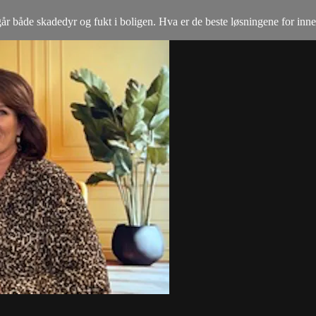
både skadedyr og fukt i boligen. Hva er de beste løsningene for innekl