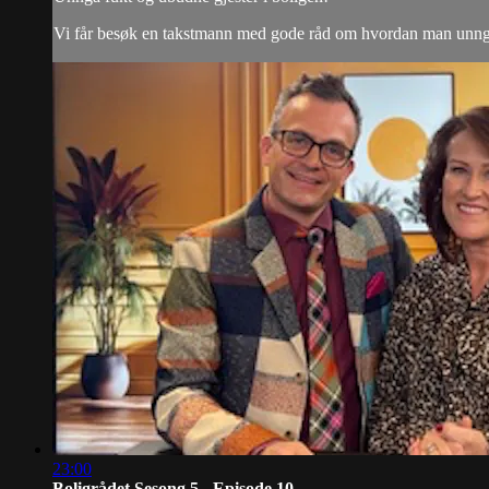
Vi får besøk en takstmann med gode råd om hvordan man unngår 
23:00
Boligrådet Sesong 5 - Episode 10