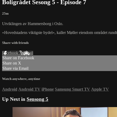
Boligrådet Sesong 5 - Episode 7
25m
Utviklingen av Hammersborg i Oslo.
«Hovedstadens viktigste bydel», kaller Møller eiendom området rundt 
Share with friends
Facebook
X
Email
Share on Facebook
Share on X
Share via Email
Watch anywhere, anytime
Android
Android TV
iPhone
Samsung Smart TV
Apple TV
Up Next in
Sensong 5