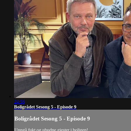
24:56
Boligrådet Sesong 5 - Episode 9
Boligrådet Sesong 5 - Episode 9
Unngå fukt og ubudne gjester i boligen!