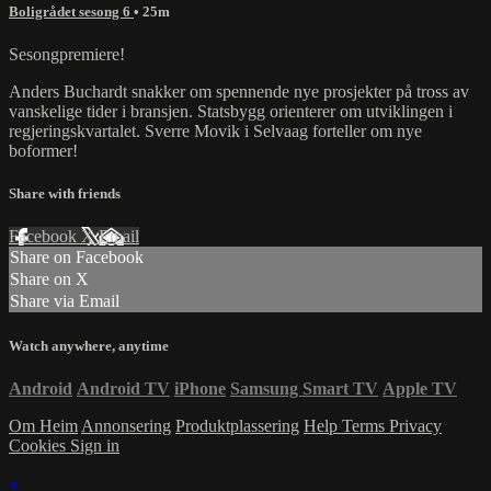
Boligrådet sesong 6
• 25m
Sesongpremiere!
Anders Buchardt snakker om spennende nye prosjekter på tross av
vanskelige tider i bransjen. Statsbygg orienterer om utviklingen i
regjeringskvartalet. Sverre Movik i Selvaag forteller om nye
boformer!
Share with friends
Facebook
X
Email
Share on Facebook
Share on X
Share via Email
Watch anywhere, anytime
Android
Android TV
iPhone
Samsung Smart TV
Apple TV
Om Heim
Annonsering
Produktplassering
Help
Terms
Privacy
Cookies
Sign in
×