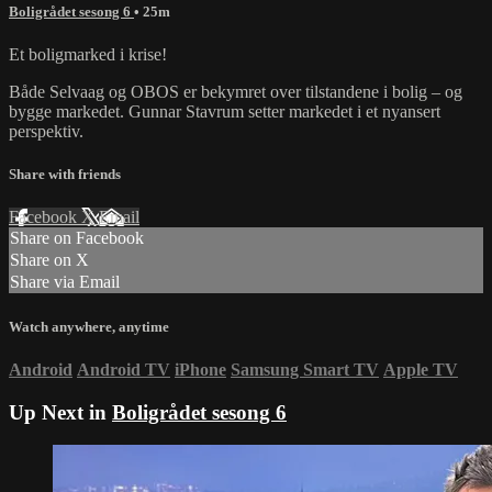
Boligrådet sesong 6
• 25m
Et boligmarked i krise!
Både Selvaag og OBOS er bekymret over tilstandene i bolig – og
bygge markedet. Gunnar Stavrum setter markedet i et nyansert
perspektiv.
Share with friends
Facebook
X
Email
Share on Facebook
Share on X
Share via Email
Watch anywhere, anytime
Android
Android TV
iPhone
Samsung Smart TV
Apple TV
Up Next in
Boligrådet sesong 6