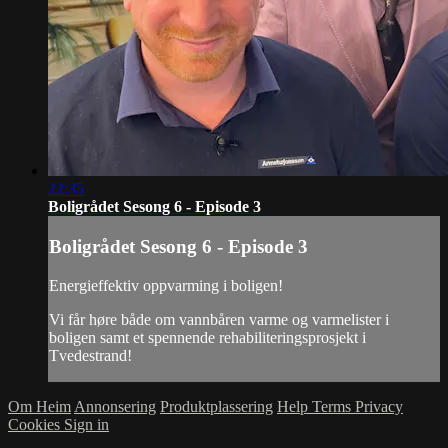
22:35
Boligrådet Sesong 6 - Episode 3
Boligrådet Sesong 6 - Episode 3
Energieffektiv oppvarming i boligen!
Vi får høre både om vannbåren varme og varmelister i
boligen samt et spennende rehabiliteringsprosjekt i
Tvedestrand!
Om Heim
Annonsering
Produktplassering
Help
Terms
Privacy
Cookies
Sign in