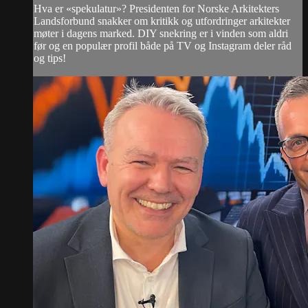
Hva er «spekulatur»? Presidenten for Norske Arkitekters
Landsforbund snakker om kritikk og utfordringer arkitekter
møter i dagens marked. DIY snekring er i vinden som aldri
før og en populær profil både på TV og Instagram deler råd
og tips!