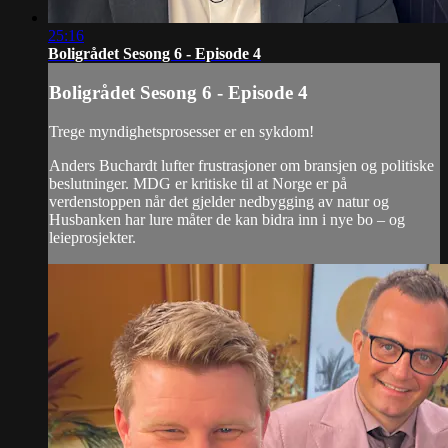
25:16
Boligrådet Sesong 6 - Episode 4
Boligrådet Sesong 6 - Episode 4
Trege myndighetsprosesser er en sykdom!
Anders Buchardt lufter frustrasjoner om bransjen og politiske
beslutninger. MDG er kritiske til at Norge er på
verdenstoppen når det gjelder nedbygging av natur og
Husbanken har lure måter de kan bidra inn i nye bo – og
leieprosjekter.