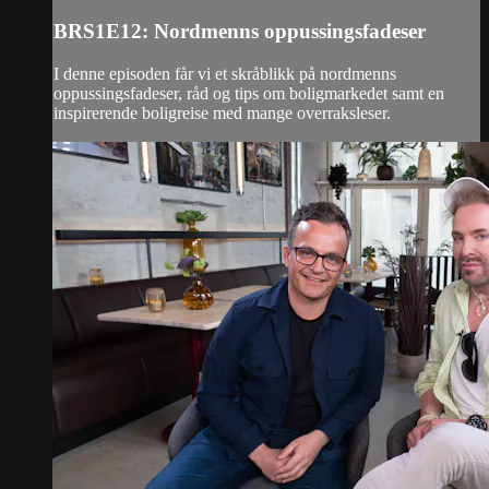
BRS1E12: Nordmenns oppussingsfadeser
I denne episoden får vi et skråblikk på nordmenns
oppussingsfadeser, råd og tips om boligmarkedet samt en
inspirerende boligreise med mange overraksleser.