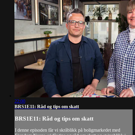
22:00
BRS1E11: Råd og tips om skatt
BRS1E11: Råd og tips om skatt
I denne episoden får vi skråblikk på boligmarkedet med