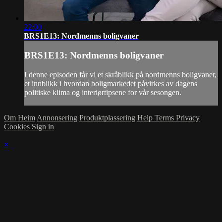
22:00
BRS1E13: Nordmenns boligvaner
BRS1E13: Nordmenns boligvaner
I denne episoden får vi et skråblikk på nordmenns boligvaner,
et innblikk i hvordan boligmarkedet påvirkes av dagens
politiske klima og interiørtipsene for vår sesongen.
Om Heim
Annonsering
Produktplassering
Help
Terms
Privacy
Cookies
Sign in
×