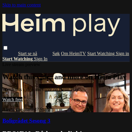
Skip to main content
Om HeimTV
Start Watching
Sign in
Start Watching
Sign In
Live stream preview
Watch this video and more on Heim Play
Watch this video and more on Heim Play
Watch free
Already registered?
Sign in
Boligrådet Sesong 3