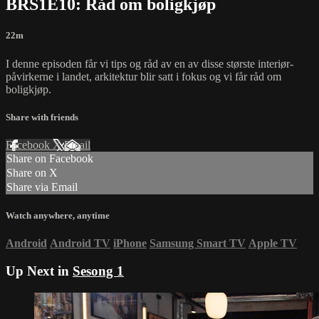
BRS1E10: Råd om boligkjøp
22m
I denne episoden får vi tips og råd av en av disse største interiør-
påvirkerne i landet, arkitektur blir satt i fokus og vi får råd om
boligkjøp.
Share with friends
Facebook
X
Email
Share on Facebook
Share on X
Share via Email
Watch anywhere, anytime
Android
Android TV
iPhone
Samsung Smart TV
Apple TV
Up Next in
Sesong 1