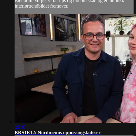
Eiendom Norge, vi får tips og råd om skatt og et innblikk i
interiørtrendbildet fremover.
22:00
BRS1E12: Nordmenns oppussingsfadeser