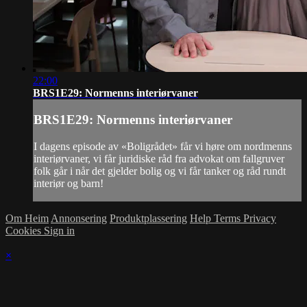
22:00
BRS1E29: Normenns interiørvaner
BRS1E29: Normenns interiørvaner
I dagens episode av «Boligrådet» får vi høre om nordmenns
interiørvaner, vi får juridiske råd fra advokat om fallgruver
folk går i når det gjelder bolig og vi får tanker og råd rundt
interiør og barn!
Om Heim
Annonsering
Produktplassering
Help
Terms
Privacy
Cookies
Sign in
×