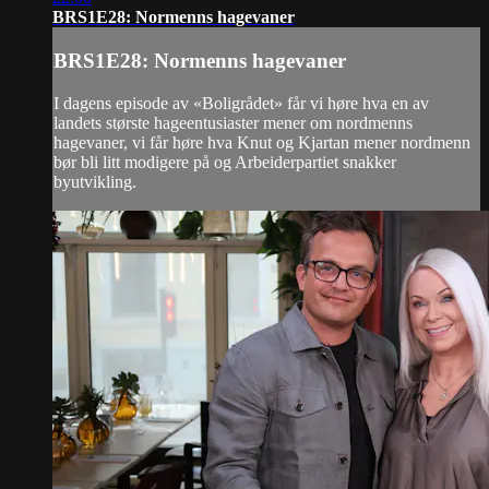
BRS1E28: Normenns hagevaner
BRS1E28: Normenns hagevaner
I dagens episode av «Boligrådet» får vi høre hva en av
landets største hageentusiaster mener om nordmenns
hagevaner, vi får høre hva Knut og Kjartan mener nordmenn
bør bli litt modigere på og Arbeiderpartiet snakker
byutvikling.