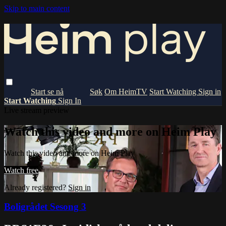
Skip to main content
Om HeimTV
Start Watching
Sign in
Start Watching
Sign In
Live stream preview
Watch this video and more on Heim Play
Watch this video and more on Heim Play
Watch free
Already registered?
Sign in
Boligrådet Sesong 3