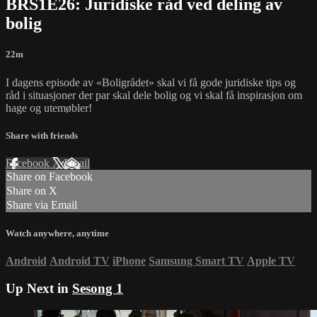
BRS1E26: Juridiske råd ved deling av
bolig
22m
I dagens episode av «Boligrådet» skal vi få gode juridiske tips og
råd i situasjoner der par skal dele bolig og vi skal få inspirasjon om
hage og utemøbler!
Share with friends
Facebook
X
Email
Share on Facebook
Share on X
Share via Email
Watch anywhere, anytime
Android
Android TV
iPhone
Samsung Smart TV
Apple TV
Up Next in
Sesong 1