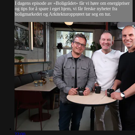
I dagens episode av «Boligrådet» får vi høre om energipriser
og tips for å spare i eget hjem, vi får ferske nyheter fra
boligmarkedet og Arkitekturopprøret tar seg en tur.
22:00