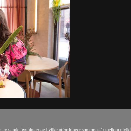
vern av gamle bygninger og hvilke utfordringer som oppstår mellom utvik