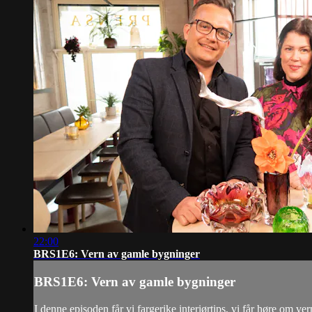
22:00
BRS1E6: Vern av gamle bygninger
BRS1E6: Vern av gamle bygninger
I denne episoden får vi fargerike interiørtips, vi får høre om 