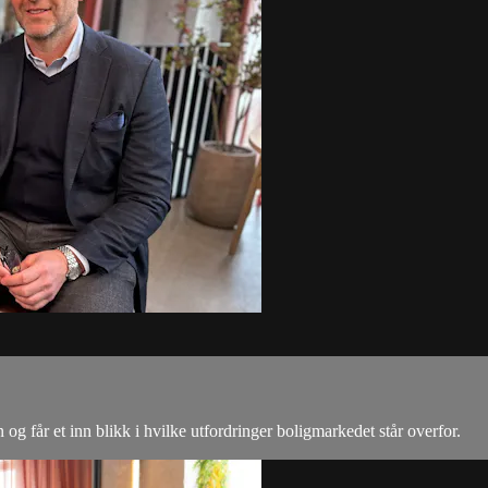
g får et inn blikk i hvilke utfordringer boligmarkedet står overfor.