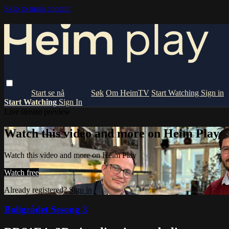
Skip to main content
Om HeimTV
Start Watching
Sign in
Start Watching
Sign In
Live stream preview
Watch this video and more on Heim Play
Watch this video and more on Heim Play
Watch free
Already registered?
Sign in
Boligrådet Sesong 3