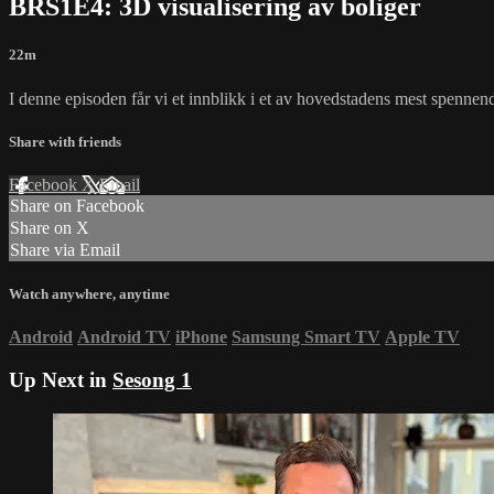
BRS1E4: 3D visualisering av boliger
22m
I denne episoden får vi et innblikk i et av hovedstadens mest spennen
Share with friends
Facebook
X
Email
Share on Facebook
Share on X
Share via Email
Watch anywhere, anytime
Android
Android TV
iPhone
Samsung Smart TV
Apple TV
Up Next in
Sesong 1