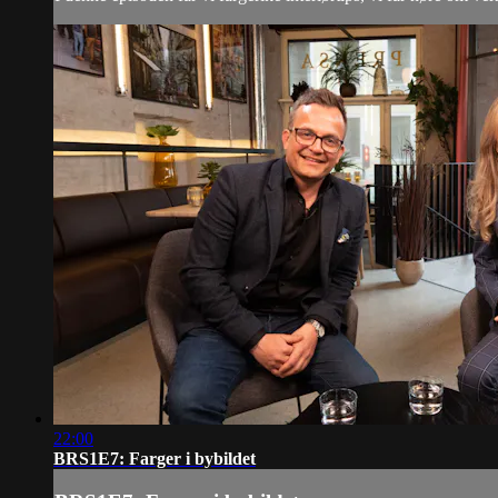
22:00
BRS1E7: Farger i bybildet