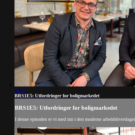
22:10
BRS1E5: Utfordringer for boligmarkedet
BRS1E5: Utfordringer for boligmarkedet
I denne episoden er vi med inn i den moderne arbeidshverdagen o