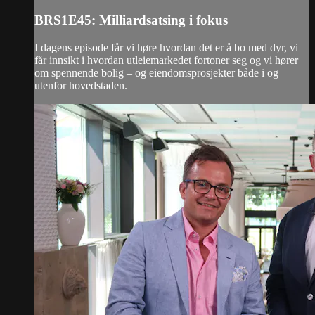
BRS1E45: Milliardsatsing i fokus
I dagens episode får vi høre hvordan det er å bo med dyr, vi
får innsikt i hvordan utleiemarkedet fortoner seg og vi hører
om spennende bolig – og eiendomsprosjekter både i og
utenfor hovedstaden.