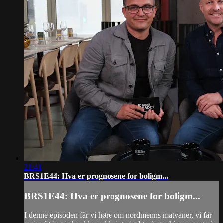
21:41
BRS1E44: Hva er prognosene for boligm...
BRS1E44: Hva er prognosene for boligm...
I denne episoden får vi høre om nordmenns matvaner, vi får