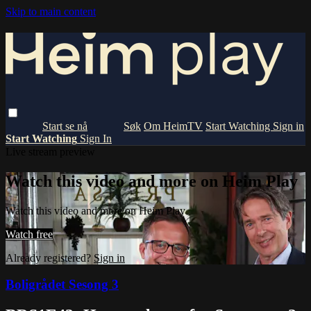
Skip to main content
Om HeimTV
Start Watching
Sign in
Start Watching
Sign In
Live stream preview
Watch this video and more on Heim Play
Watch this video and more on Heim Play
Watch free
Already registered?
Sign in
Boligrådet Sesong 3