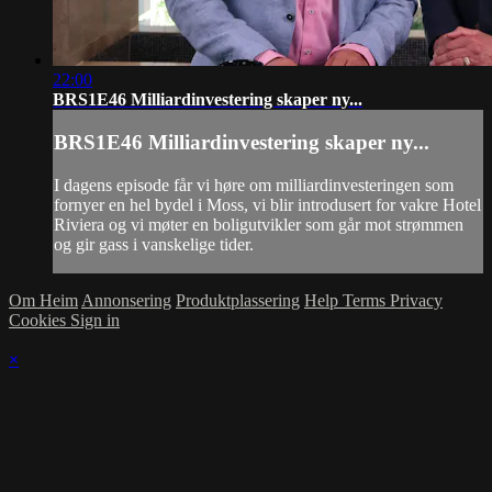
22:00
BRS1E46 Milliardinvestering skaper ny...
BRS1E46 Milliardinvestering skaper ny...
I dagens episode får vi høre om milliardinvesteringen som
fornyer en hel bydel i Moss, vi blir introdusert for vakre Hotel
Riviera og vi møter en boligutvikler som går mot strømmen
og gir gass i vanskelige tider.
Om Heim
Annonsering
Produktplassering
Help
Terms
Privacy
Cookies
Sign in
×