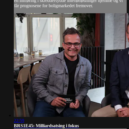
en innføring i skreddersydde interiørløsninger hjemme og vi
får prognosene for boligmarkedet fremover.
22:59
BRS1E45: Milliardsatsing i fokus