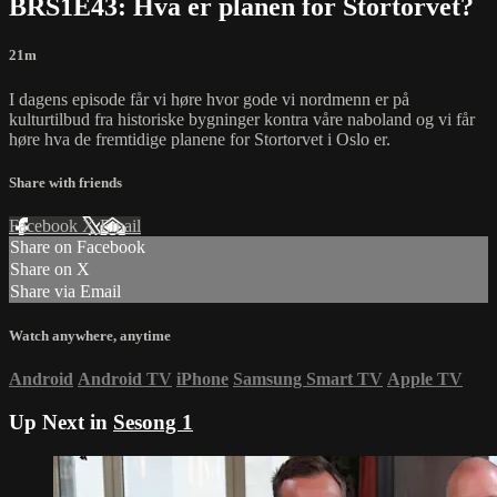
BRS1E43: Hva er planen for Stortorvet?
21m
I dagens episode får vi høre hvor gode vi nordmenn er på
kulturtilbud fra historiske bygninger kontra våre naboland og vi får
høre hva de fremtidige planene for Stortorvet i Oslo er.
Share with friends
Facebook
X
Email
Share on Facebook
Share on X
Share via Email
Watch anywhere, anytime
Android
Android TV
iPhone
Samsung Smart TV
Apple TV
Up Next in
Sesong 1