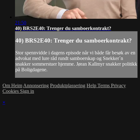
21:50
40) BRS2E40: Trenger du samboerkontrakt?
40) BRS2E40: Trenger du samboerkontrakt?
Stor spennvidde i dagens episode når vi både får besøk av en
advokat med lure råd rundt samboerskap og Snekker´n
snakker sommerstuer hjemme. Jøran Kallmyr snakker politikk
på Boligdagene.
Om Heim
Annonsering
Produktplassering
Help
Terms
Privacy
Cookies
Sign in
×