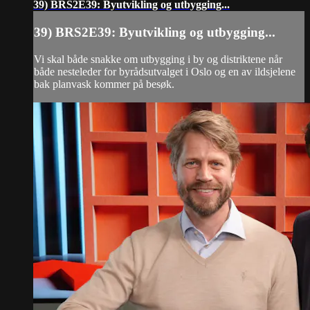
39) BRS2E39: Byutvikling og utbygging...
39) BRS2E39: Byutvikling og utbygging...
Vi skal både snakke om utbygging i by og distriktene når
både nesteleder for byrådsutvalget i Oslo og en av ildsjelene
bak planvask kommer på besøk.