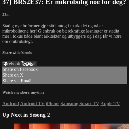
37) BRS2E37: Er mikrobolig noe for deg?
23m
Stadig nye boformer gjør sitt inntog i markedet og nå er
mikroboligene her! Gjenbruk og bærekraftige løsninger er stadig
mer i fokus både blant arkitekter og utbyggere og i dag får vi høre
om ombrukstegl.
Share with friends
Facebook
X
Email
Share on Facebook
Share on X
Share via Email
Watch anywhere, anytime
Android
Android TV
iPhone
Samsung Smart TV
Apple TV
Up Next in
Sesong 2