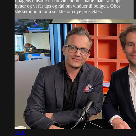
I dagens episode får du vite alt om smarte måter å flippe
hytter og vi får tips og råd om vinduer til boligen. Obos
stikker innom for å snakke om nye prosjekter.
21:26