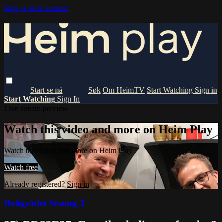
Skip to main content
Om HeimTV
Start Watching
Sign in
Start Watching
Sign In
Live stream preview
Watch this video and more on Heim Play
Watch this video and more on Heim Play
Watch free
Already registered?
Sign in
Boligrådet Sesong 3