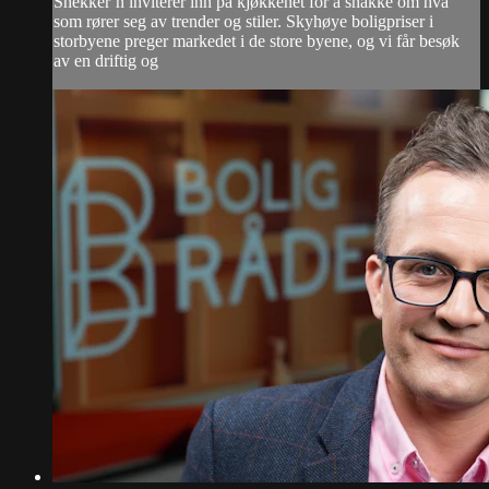
Snekker´n inviterer inn på kjøkkenet for å snakke om hva
som rører seg av trender og stiler. Skyhøye boligpriser i
storbyene preger markedet i de store byene, og vi får besøk
av en driftig og