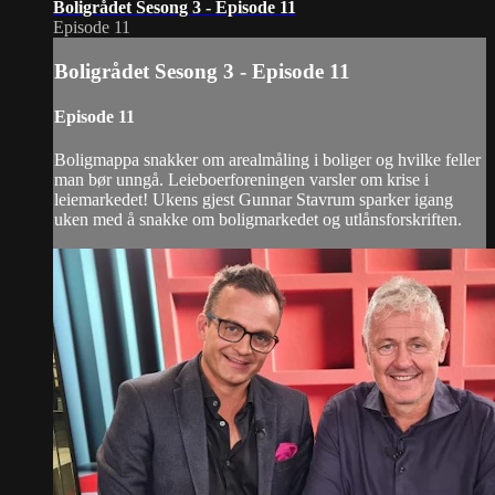
Boligrådet Sesong 3 - Episode 11
Episode 11
Boligrådet Sesong 3 - Episode 11
Episode 11
Boligmappa snakker om arealmåling i boliger og hvilke feller
man bør unngå. Leieboerforeningen varsler om krise i
leiemarkedet! Ukens gjest Gunnar Stavrum sparker igang
uken med å snakke om boligmarkedet og utlånsforskriften.