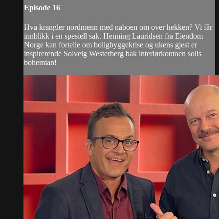
Episode 16
Hva krangler nordmenn med naboen om over hekken? Vi får
innblikk i en spesiell sak. Henning Lauridsen fra Eiendom
Norge kan fortelle om boligbyggekrise og ukens gjest er
inspirerende Solveig Westerberg bak interiørkontoen solis
bohemian!