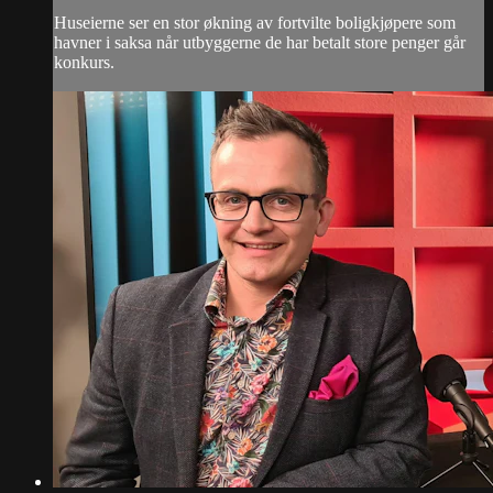
Huseierne ser en stor økning av fortvilte boligkjøpere som
havner i saksa når utbyggerne de har betalt store penger går
konkurs.