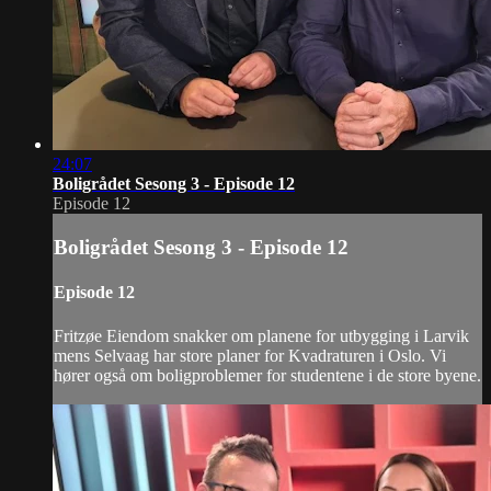
24:07
Boligrådet Sesong 3 - Episode 12
Episode 12
Boligrådet Sesong 3 - Episode 12
Episode 12
Fritzøe Eiendom snakker om planene for utbygging i Larvik
mens Selvaag har store planer for Kvadraturen i Oslo. Vi
hører også om boligproblemer for studentene i de store byene.