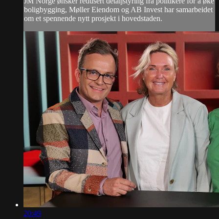
JM Norge ønsker redusert detaljstyring fra politikere for å øke
boligbygging, Møller Eiendom og AB Invest har samarbeidet
om et spennende nytt prosjekt i hovedstaden.
20:49