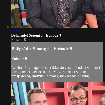
20:35
Boligrådet Sesong 3 - Episode 9
Episode 9
Boligrådet Sesong 3 - Episode 9
Episode 9
Leieboerforeningen ønsker ikke sin verste fiende å være ut i
leieboermarkedet for tiden. JM Norge deler sine nye
prosjekter og Rasmus Reinvang snakker byutvikling.