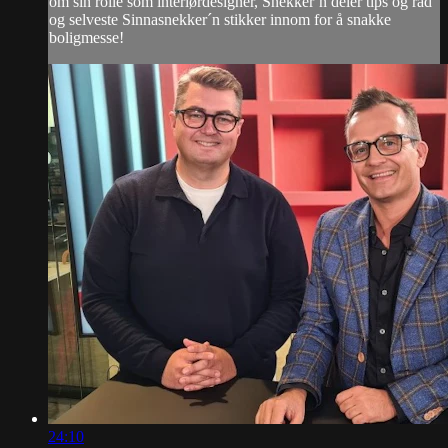
om sin rolle som interiørdesigner, Snekker´n deler tips og råd
og selveste Sinnasnekker´n stikker innom for å snakke
boligmesse!
24:10