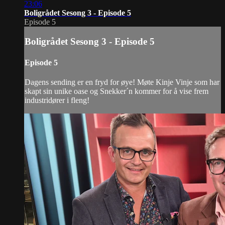
23:06
Boligrådet Sesong 3 - Episode 5
Episode 5
Boligrådet Sesong 3 - Episode 5
Episode 5
Dagens sending er en fryd for øye! Møte Kinje Vinje som har
skapt sin unike oase og Snekker´n kommer for å vise frem
industridører i fleng!