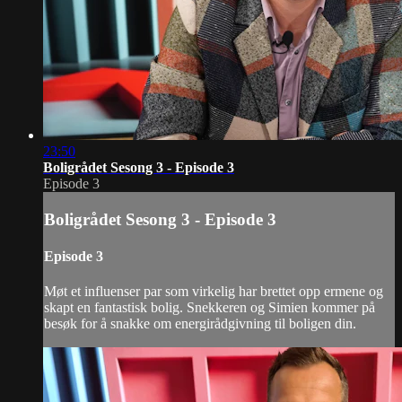
23:50
Boligrådet Sesong 3 - Episode 3
Episode 3
Boligrådet Sesong 3 - Episode 3
Episode 3
Møt et influenser par som virkelig har brettet opp ermene og
skapt en fantastisk bolig. Snekkeren og Simien kommer på
besøk for å snakke om energirådgivning til boligen din.