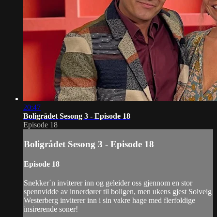
20:47
Boligrådet Sesong 3 - Episode 18
Episode 18
Boligrådet Sesong 3 - Episode 18
Episode 18
Snekker´n inviterer inn og geleider oss gjennom en stor
spennvidde av innerdører til boligen, men ukens gjest Solveig
Westerberg inviterer inn i sin vakre hage med flerfoldige
insirerende soner!