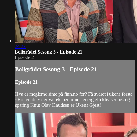
24:22
Boligrådet Sesong 3 - Episode 21
Episode 21
Boligrådet Sesong 3 - Episode 21
Episode 21
Hva er meglerne sinte på finn.no for? Få svaret i ukens første
«Boligrådet» der vår ekspert innen energieffektivisering- og
sparing Knut Olav Knudsen er Ukens Gjest!