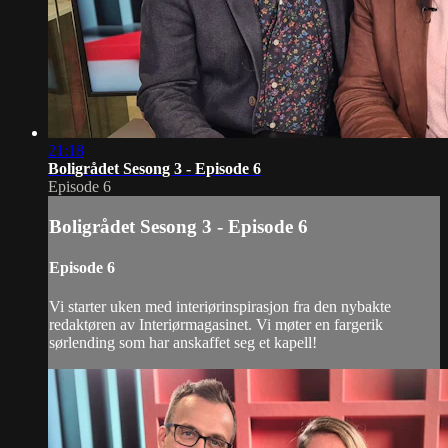
21:18
Boligrådet Sesong 3 - Episode 6
Episode 6
Boligrådet Sesong 3 - Episode 6
Episode 6
Vi starter uken med interiørinspirasjon fra den nybakte
redaktøren av Interiørmagasinet. Vi møter en fargerik
sørlending som har anskaffet seg et kapell!