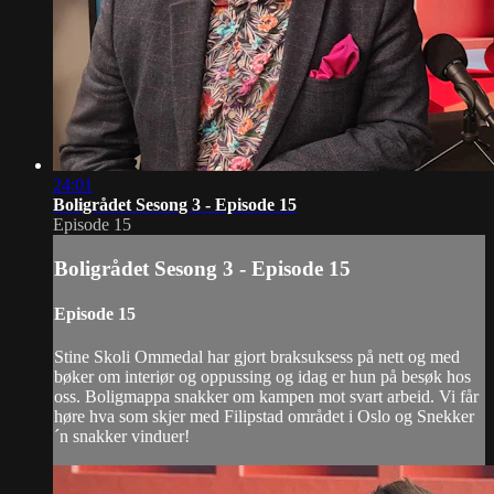
24:01
Boligrådet Sesong 3 - Episode 15
Episode 15
Boligrådet Sesong 3 - Episode 15
Episode 15
Stine Skoli Ommedal har gjort braksuksess på nett og med
bøker om interiør og oppussing og idag er hun på besøk hos
oss. Boligmappa snakker om kampen mot svart arbeid. Vi får
høre hva som skjer med Filipstad området i Oslo og Snekker
´n snakker vinduer!