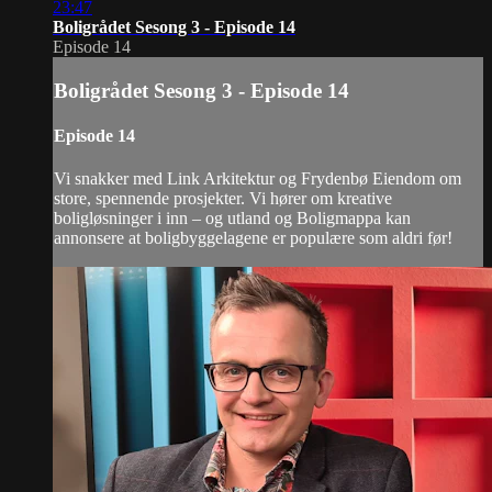
23:47
Boligrådet Sesong 3 - Episode 14
Episode 14
Boligrådet Sesong 3 - Episode 14
Episode 14
Vi snakker med Link Arkitektur og Frydenbø Eiendom om
store, spennende prosjekter. Vi hører om kreative
boligløsninger i inn – og utland og Boligmappa kan
annonsere at boligbyggelagene er populære som aldri før!