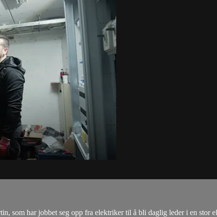
 som har jobbet seg opp fra elektriker til å bli daglig leder i en stor el