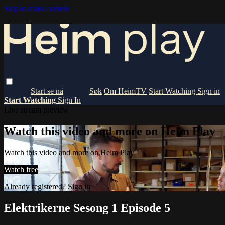
Skip to main content
Om HeimTV
Start Watching
Sign in
Start Watching
Sign In
Live stream preview
Watch this video and more on Heim Play
Watch this video and more on Heim Play
Watch free
Already registered?
Sign in
Elektrikerne Sesong 1 Episode 5