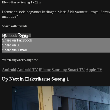
Elektrikerne Sesong 1
• 22m
I femte episode begynner lærlingen Maria å bli varmere i trøya. Samti
mat i tide?
Share with friends
Facebook
X
Email
Share on Facebook
Share on X
Share via Email
Watch anywhere, anytime
Android
Android TV
iPhone
Samsung Smart TV
Apple TV
Up Next in
Elektrikerne Sesong 1