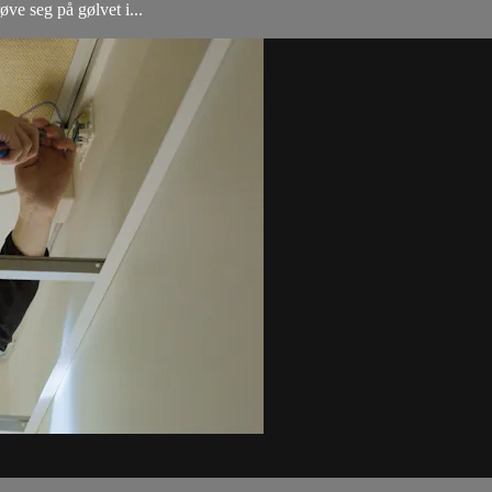
øve seg på gølvet i...