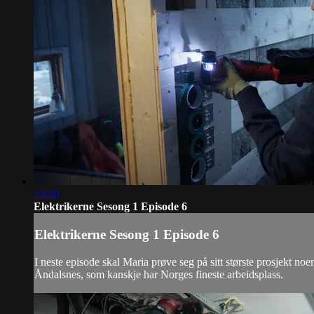
23:30
Elektrikerne Sesong 1 Episode 6
Elektrikerne Sesong 1 Episode 6
I neste episode skal Maria prøve seg på sitt største prosjekt noe
Åndalsnes, som kanskje har Norges fineste arbeidsplass.