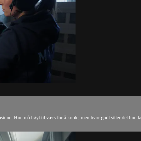
nsinne. Hun må høyt til værs for å koble, men hvor godt sitter det hun læ