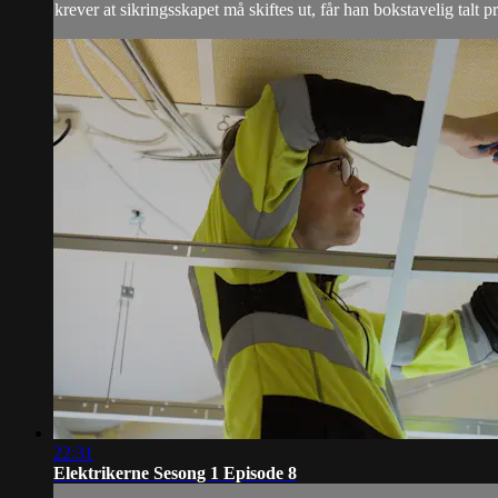
krever at sikringsskapet må skiftes ut, får han bokstavelig talt pr
22:31
Elektrikerne Sesong 1 Episode 8