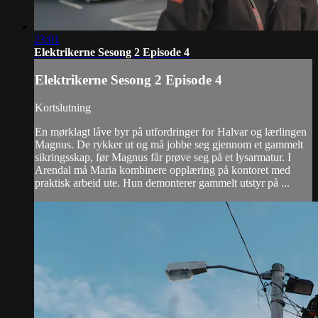
23:01
Elektrikerne Sesong 2 Episode 4
Elektrikerne Sesong 2 Episode 4
Kortslutning
En mørklagt låve byr på utfordringer for Halvar og lærlingen
Magnus. De rykker ut og må jobbe seg gjennom et gammelt
sikringsskap, før Magnus får prøve seg på et lysarmatur. I
Arendal må Maria kombinere opplæring på kontoret med
praktisk arbeid ute. Hun demonterer gammelt utstyr på ...