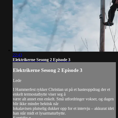
22:43
Elektrikerne Sesong 2 Episode 3
Elektrikerne Sesong 2 Episode 3
Lede
I Hammerfest rykker Christian ut på et hasteoppdrag der et
enkelt termostatbytte viser seg å
være alt annet enn enkelt. Små utfordringer vokser, og dagen
blir ikke mindre hektisk når
lokalavisen plutselig dukker opp for et intervju – akkurat idet
han står midt et lysarmaturbytte.
Samtidig g...