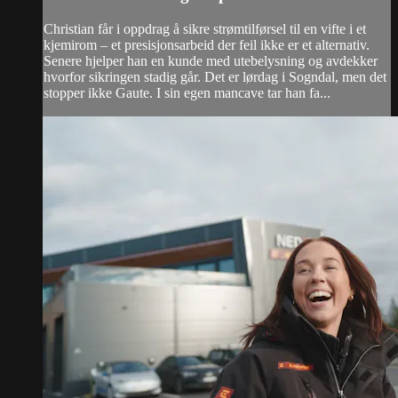
Christian får i oppdrag å sikre strømtilførsel til en vifte i et
kjemirom – et presisjonsarbeid der feil ikke er et alternativ.
Senere hjelper han en kunde med utebelysning og avdekker
hvorfor sikringen stadig går. Det er lørdag i Sogndal, men det
stopper ikke Gaute. I sin egen mancave tar han fa...