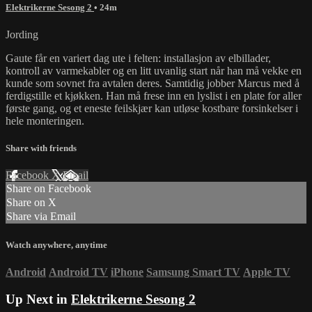
Elektrikerne Sesong 2
• 24m
Jording
Gaute får en variert dag ute i felten: installasjon av elbillader,
kontroll av varmekabler og en litt uvanlig start når han må vekke en
kunde som sovnet fra avtalen deres. Samtidig jobber Marcus med å
ferdigstille et kjøkken. Han må frese inn en lyslist i en plate for aller
første gang, og et eneste feilskjær kan utløse kostbare forsinkelser i
hele monteringen.
Share with friends
Facebook
X
Email
Share on Facebook
Share on X
Share via Email
Watch anywhere, anytime
Android
Android TV
iPhone
Samsung Smart TV
Apple TV
Up Next in
Elektrikerne Sesong 2