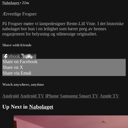
Nabolaget
• 22m
Ærverdige Frogner
På Frogner møter vi lampedesigner Bente-Lill Viste. I det historiske
nabolaget bor hun i en leilighet som bærer preg av hennes
engasjement for belysning og stilmessige originalitet.
Share with friends
Facebook
X
Email
Share on Facebook
Share on X
Share via Email
Watch anywhere, anytime
Android
Android TV
iPhone
Samsung Smart TV
Apple TV
Up Next in
Nabolaget