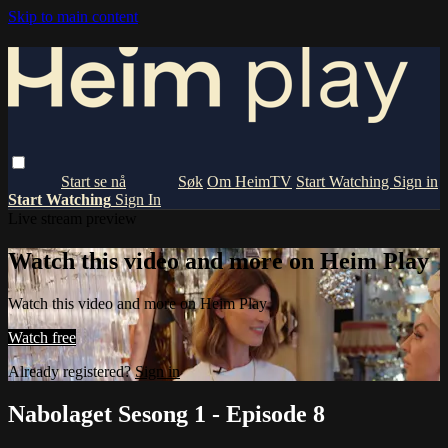
Skip to main content
Om HeimTV
Start Watching
Sign in
Start Watching
Sign In
Live stream preview
Watch this video and more on Heim Play
Watch this video and more on Heim Play
Watch free
Already registered?
Sign in
Nabolaget Sesong 1 - Episode 8