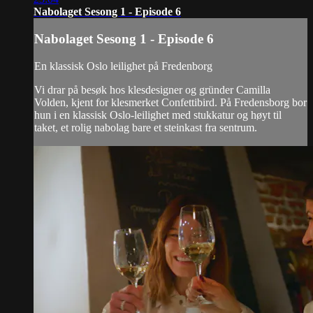
Nabolaget Sesong 1 - Episode 6
Nabolaget Sesong 1 - Episode 6
En klassisk Oslo leilighet på Fredenborg
Vi drar på besøk hos klesdesigner og gründer Camilla
Volden, kjent for klesmerket Confettibird. På Fredensborg bor
hun i en klassisk Oslo-leilighet med stukkatur og høyt til
taket, et rolig nabolag bare et steinkast fra sentrum.