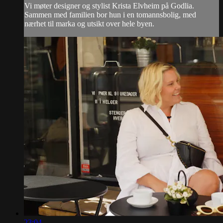
Vi møter designer og stylist Krista Elvheim på Godlia.
Sammen med familien bor hun i en tomannsbolig, med
nærhet til marka og utsikt over hele byen.
23:04