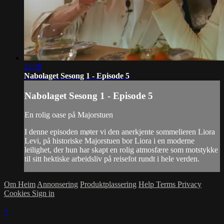
21:58
Nabolaget Sesong 1 - Episode 5
Nabolaget Sesong 1 - Episode 5
En rolig oase på Majorstuen
I denne episoden møter vi den anerkjente sommelieren Liora
Levi, på historiske Majorstuen bor Liora i en moderne
leilighet, der hun har skapt en rolig atmosfære som motstykke
til sitt hektiske arbeidsliv på reisefot rundt i hele verden.
Om Heim
Annonsering
Produktplassering
Help
Terms
Privacy
Cookies
Sign in
×