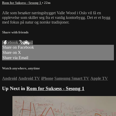
Rom for Suksess - Sesong 1
• 22m
Alle som besøker næringsbygget Valle Wood i Oslo vil få en
opplevelse som skiller seg fra et vanlig kontorbygg. Det er et bygg
med fokus på natur og norske tradisjoner.
Share with friends
Facebook
X
Email
Share on Facebook
Share on X
Share via Email
Watch anywhere, anytime
Android
Android TV
iPhone
Samsung Smart TV
Apple TV
Up Next in
Rom for Suksess - Sesong 1