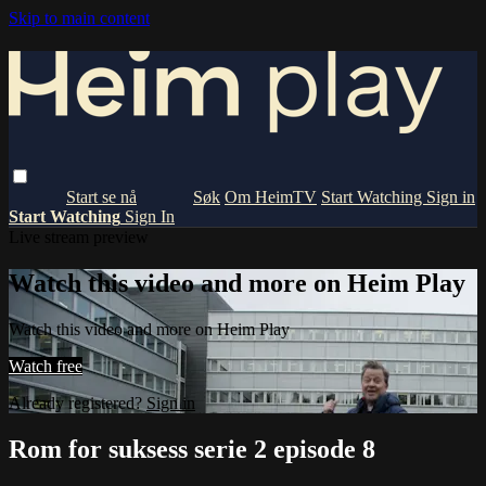
Skip to main content
Om HeimTV
Start Watching
Sign in
Start Watching
Sign In
Live stream preview
Watch this video and more on Heim Play
Watch this video and more on Heim Play
Watch free
Already registered?
Sign in
Rom for suksess serie 2 episode 8