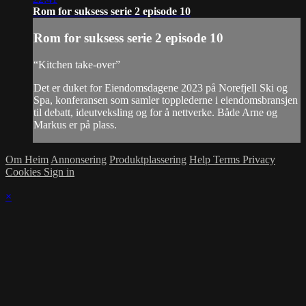
Rom for suksess serie 2 episode 10
Rom for suksess serie 2 episode 10
“Kitchen take-over”
Det er duket for Eiendomsdagene 2023 på Norefjell Ski og
Spa, konferansen som samler topplederne i eiendomsbransjen
til debatt, ideutveksling og for å nettverke. Både Arne og
Markus er på plass.
Om Heim
Annonsering
Produktplassering
Help
Terms
Privacy
Cookies
Sign in
×