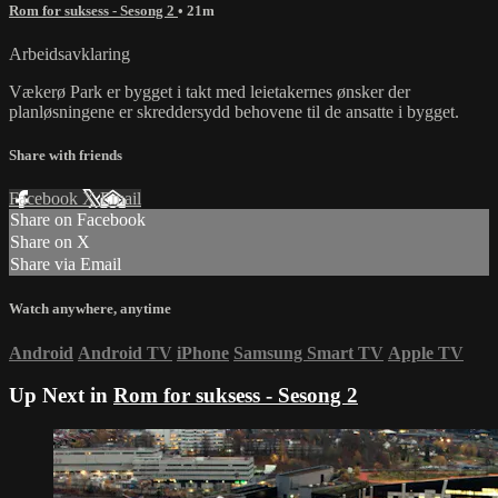
Rom for suksess - Sesong 2
• 21m
Arbeidsavklaring
Vækerø Park er bygget i takt med leietakernes ønsker der
planløsningene er skreddersydd behovene til de ansatte i bygget.
Share with friends
Facebook
X
Email
Share on Facebook
Share on X
Share via Email
Watch anywhere, anytime
Android
Android TV
iPhone
Samsung Smart TV
Apple TV
Up Next in
Rom for suksess - Sesong 2