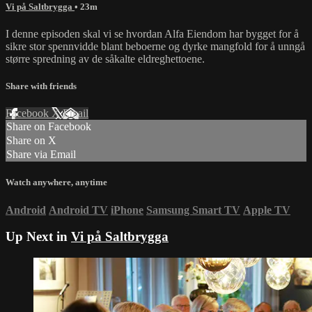
Vi på Saltbrygga
• 23m
I denne episoden skal vi se hvordan Alfa Eiendom har bygget for å
sikre stor spennvidde blant beboerne og dyrke mangfold for å unngå
større spredning av de såkalte eldreghettoene.
Share with friends
Facebook
X
Email
Share on Facebook
Share on X
Share via Email
Watch anywhere, anytime
Android
Android TV
iPhone
Samsung Smart TV
Apple TV
Up Next in
Vi på Saltbrygga