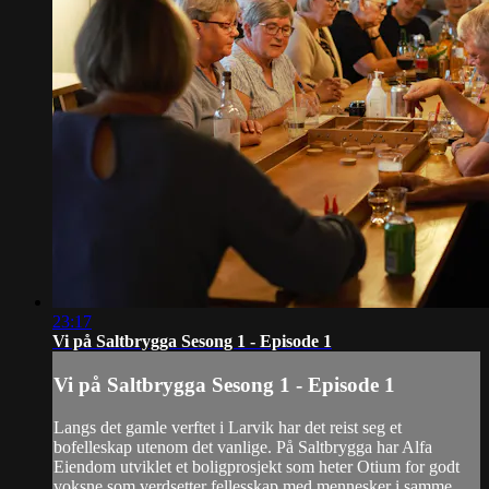
23:17
Vi på Saltbrygga Sesong 1 - Episode 1
Vi på Saltbrygga Sesong 1 - Episode 1
Langs det gamle verftet i Larvik har det reist seg et
bofelleskap utenom det vanlige. På Saltbrygga har Alfa
Eiendom utviklet et boligprosjekt som heter Otium for godt
voksne som verdsetter fellesskap med mennesker i samme