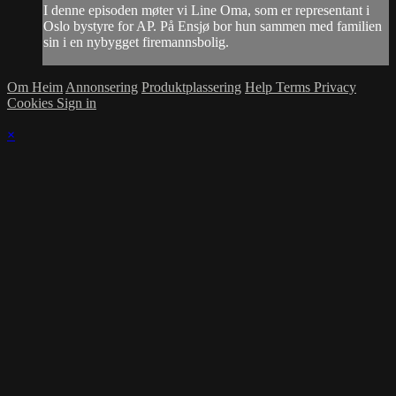
I denne episoden møter vi Line Oma, som er representant i
Oslo bystyre for AP. På Ensjø bor hun sammen med familien
sin i en nybygget firemannsbolig.
Om Heim
Annonsering
Produktplassering
Help
Terms
Privacy
Cookies
Sign in
×