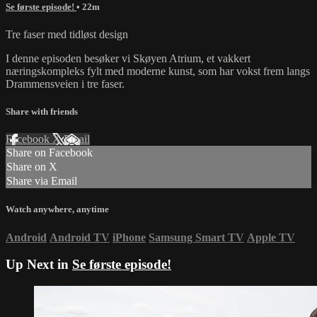
Se første episode!
• 22m
Tre faser med tidløst design
I denne episoden besøker vi Skøyen Atrium, et vakkert
næringskompleks fylt med moderne kunst, som har vokst frem langs
Drammensveien i tre faser.
Share with friends
Facebook
X
Email
Share on Facebook
Share on X
Share via Email
Watch anywhere, anytime
Android
Android TV
iPhone
Samsung Smart TV
Apple TV
Up Next in
Se første episode!