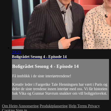
20:23
Boligrådet Sesong 4 - Episode 14
Boligrådet Sesong 4 - Episode 14
Få innblikk i de siste interiørtrendene!
Kreativ leder i Fargerike Tale Henningsen har vært i Paris og
deler de siste trendene innen interiør med oss. Vi får historien
bak Vika og Gunnar Stavrum snakker om vill boligprisvekst.
Om Heim
Annonsering
Produktplassering
Help
Terms
Privacy
Cookies
Sign in