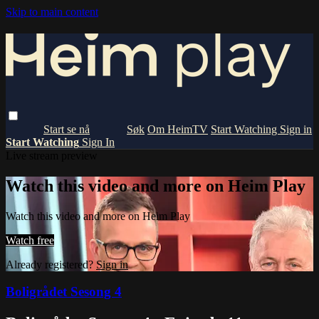
Skip to main content
Om HeimTV
Start Watching
Sign in
Start Watching
Sign In
Live stream preview
Watch this video and more on Heim Play
Watch this video and more on Heim Play
Watch free
Already registered?
Sign in
Boligrådet Sesong 4