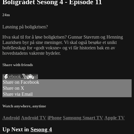
Boligrådet Sesong 4 - Episode 11
24m
Løsning på boligkrisen?
Hva skal til for å løse boligkrisen? Gunnar Stavrum og Henning
Lauridsen byr på sine meninger. Vi skal også besøke et unikt
bofellesskap for «godt voksne» og vi får historien bak en av
hovedstadens vakreste bydeler.
Share with friends
Facebook
X
Email
Share on Facebook
Share on X
Share via Email
Watch anywhere, anytime
Android
Android TV
iPhone
Samsung Smart TV
Apple TV
Up Next in
Sesong 4