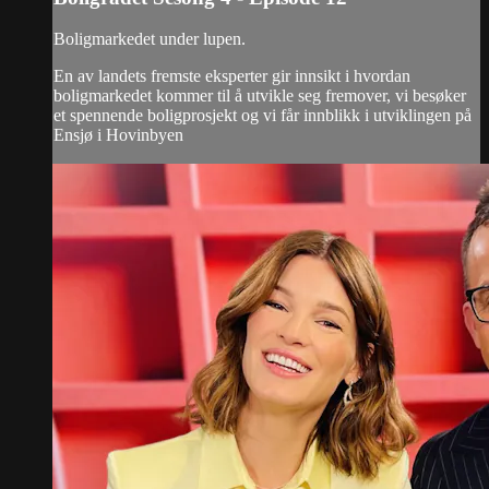
Boligmarkedet under lupen.
En av landets fremste eksperter gir innsikt i hvordan
boligmarkedet kommer til å utvikle seg fremover, vi besøker
et spennende boligprosjekt og vi får innblikk i utviklingen på
Ensjø i Hovinbyen