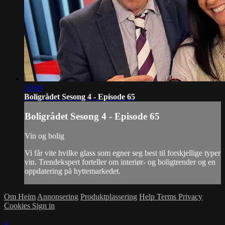
25:08
Boligrådet Sesong 4 - Episode 65
Boligrådet Sesong 4 - Episode 65
Vin og bolig
Vi får vite hvilke glass som egner seg best til forskjellige typer
vin. Trendekspert forteller om interiør- og boligtrender og en
oppdatering på hyttemarkedet.
Om Heim
Annonsering
Produktplassering
Help
Terms
Privacy
Cookies
Sign in
×