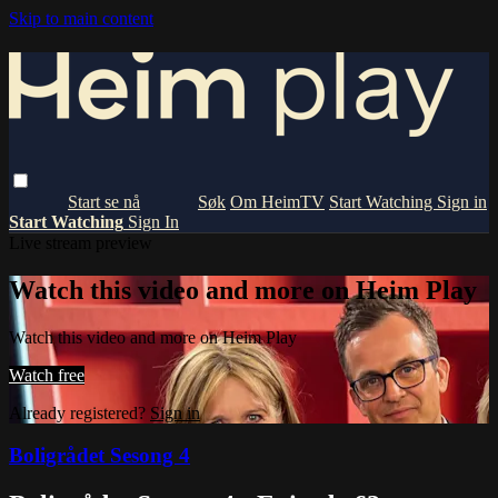
Skip to main content
Om HeimTV
Start Watching
Sign in
Start Watching
Sign In
Live stream preview
Watch this video and more on Heim Play
Watch this video and more on Heim Play
Watch free
Already registered?
Sign in
Boligrådet Sesong 4