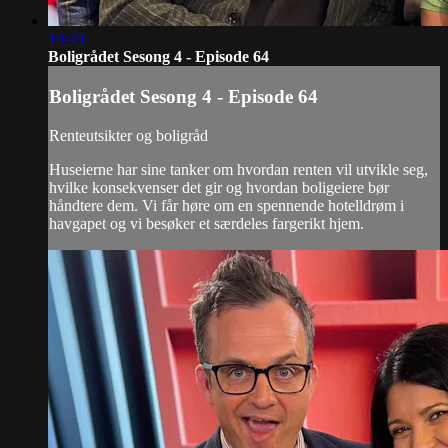
19:49
Boligrådet Sesong 4 - Episode 64
Boligrådet Sesong 4 - Episode 64
Renteutsikter og boligråd
Huseierne har sine tanker om hvordan renten vil utvikle seg,
hvilke konsekvenser det gir og hvordan boligeiere bør
håndtere dem. Vi får høre om en spennende hotelldrøm i
havgapet og vi besøker et særdeles fargerikt hjem.