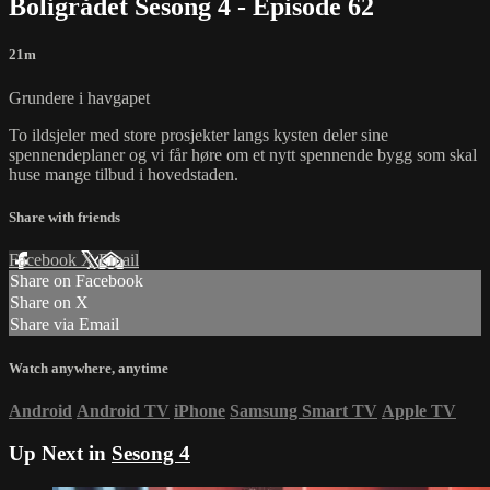
Boligrådet Sesong 4 - Episode 62
21m
Grundere i havgapet
To ildsjeler med store prosjekter langs kysten deler sine
spennendeplaner og vi får høre om et nytt spennende bygg som skal
huse mange tilbud i hovedstaden.
Share with friends
Facebook
X
Email
Share on Facebook
Share on X
Share via Email
Watch anywhere, anytime
Android
Android TV
iPhone
Samsung Smart TV
Apple TV
Up Next in
Sesong 4