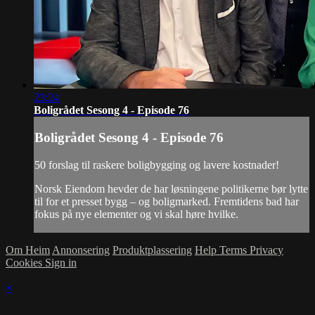
23:24
Boligrådet Sesong 4 - Episode 76
Boligrådet Sesong 4 - Episode 76
50 forslag til raskere boligbygging og lavere kostnader!
Norsk Eiendom hevder de har løsningene politikerne bør lytte
til for et presset bygg – og boligmarked. Fremtidens bad har
fokus på nye elementer og vi skal høre hvilke.
Om Heim
Annonsering
Produktplassering
Help
Terms
Privacy
Cookies
Sign in
×