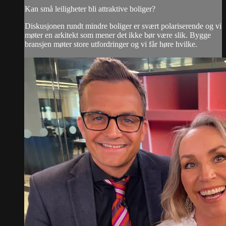
Kan små leiligheter bli attraktive boliger?
Diskusjonen rundt mindre boliger er svært polariserende og vi
møter en arkitekt som mener det ikke bør være slik. Bygge
bransjen møter store utfordringer og vi får høre hvilke.