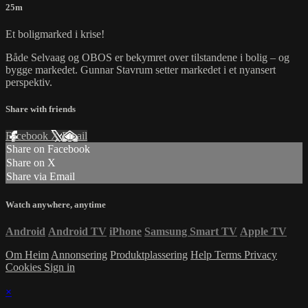
25m
Et boligmarked i krise!
Både Selvaag og OBOS er bekymret over tilstandene i bolig – og
bygge markedet. Gunnar Stavrum setter markedet i et nyansert
perspektiv.
Share with friends
Facebook
X
Email
Share on Facebook
Share on X
Share via Email
Watch anywhere, anytime
Android
Android TV
iPhone
Samsung Smart TV
Apple TV
Om Heim
Annonsering
Produktplassering
Help
Terms
Privacy
Cookies
Sign in
×