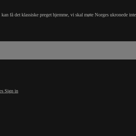
 kan få det klassiske preget hjemme, vi skal møte Norges ukronede inter
es
Sign in