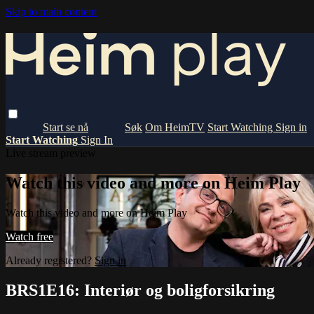
Skip to main content
Om HeimTV
Start Watching
Sign in
Start Watching
Sign In
Live stream preview
Watch this video and more on Heim Play
Watch this video and more on Heim Play
Watch free
Already registered?
Sign in
BRS1E16: Interiør og boligforsikring