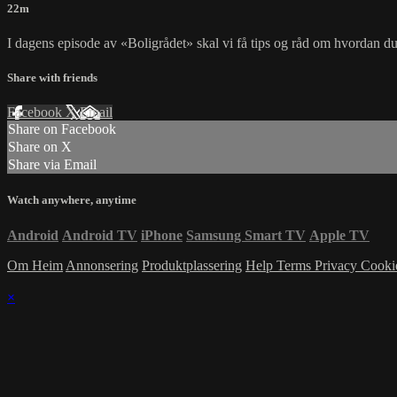
22m
I dagens episode av «Boligrådet» skal vi få tips og råd om hvordan du
Share with friends
Facebook
X
Email
Share on Facebook
Share on X
Share via Email
Watch anywhere, anytime
Android
Android TV
iPhone
Samsung Smart TV
Apple TV
Om Heim
Annonsering
Produktplassering
Help
Terms
Privacy
Cooki
×