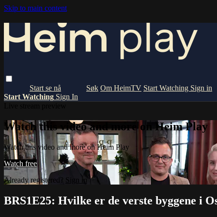
Skip to main content
Om HeimTV
Start Watching
Sign in
Start Watching
Sign In
Live stream preview
Watch this video and more on Heim Play
Watch this video and more on Heim Play
Watch free
Already registered?
Sign in
BRS1E25: Hvilke er de verste byggene i O