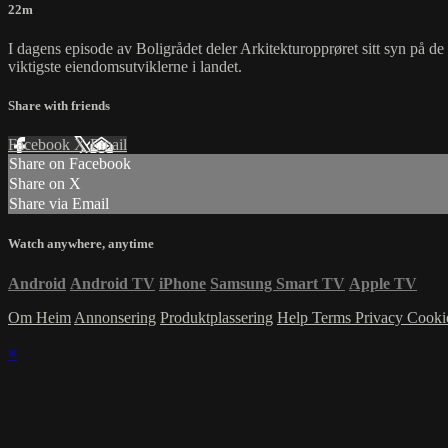
22m
I dagens episode av Boligrådet deler Arkitekturopprøret sitt syn på de 
viktigste eiendomsutviklerne i landet.
Share with friends
Facebook
X
Email
Share on Facebook
Share on X
Share via Email
Watch anywhere, anytime
Android
Android TV
iPhone
Samsung Smart TV
Apple TV
Om Heim
Annonsering
Produktplassering
Help
Terms
Privacy
Cooki
×