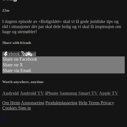
22m
I dagens episode av «Boligrådet» skal vi få gode juridiske tips og
råd i situasjoner der par skal dele bolig og vi skal få inspirasjon om
hage og utemøbler!
Share with friends
Facebook
X
Email
Share on Facebook
Share on X
Share via Email
Watch anywhere, anytime
Android
Android TV
iPhone
Samsung Smart TV
Apple TV
Om Heim
Annonsering
Produktplassering
Help
Terms
Privacy
Cookies
Sign in
×