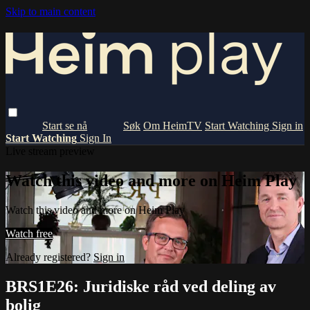
Skip to main content
Om HeimTV
Start Watching
Sign in
Start Watching
Sign In
Live stream preview
Watch this video and more on Heim Play
Watch this video and more on Heim Play
Watch free
Already registered?
Sign in
BRS1E26: Juridiske råd ved deling av
bolig