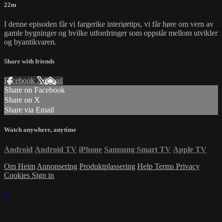
22m
I denne episoden får vi fargerike interiørtips, vi får høre om vern av
gamle bygninger og hvilke utfordringer som oppstår mellom utvikler
og byantikvaren.
Share with friends
Facebook
X
Email
Share on Facebook
Share on X
Share via Email
Watch anywhere, anytime
Android
Android TV
iPhone
Samsung Smart TV
Apple TV
Om Heim
Annonsering
Produktplassering
Help
Terms
Privacy
Cookies
Sign in
×