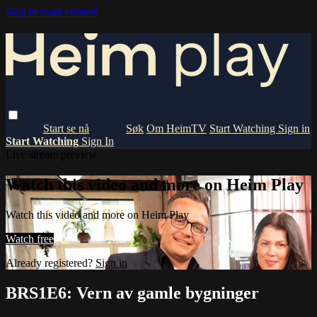
Skip to main content
Om HeimTV
Start Watching
Sign in
Start Watching
Sign In
Live stream preview
Watch this video and more on Heim Play
Watch this video and more on Heim Play
Watch free
Already registered?
Sign in
BRS1E6: Vern av gamle bygninger