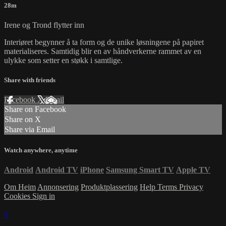
28m
Irene og Trond flytter inn
Interiøret begynner å ta form og de unike løsningene på papiret
materialiseres. Samtidig blir en av håndverkerne rammet av en
ulykke som setter en støkk i samtlige.
Share with friends
Facebook
X
Email
Share on Facebook
Share on X
Share via Email
Watch anywhere, anytime
Android
Android TV
iPhone
Samsung Smart TV
Apple TV
Om Heim
Annonsering
Produktplassering
Help
Terms
Privacy
Cookies
Sign in
×