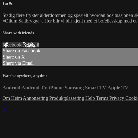
1m 0s
Stadig flere frykter alderdommen og spesielt hvordan bosituasjonen s
«Otium Saltbrygga». Her blir vi blir kjent med et bofellesskap med et
Share with friends
Facebook
X
Email
Share on Facebook
Share on X
Share via Email
Watch anywhere, anytime
Android
Android TV
iPhone
Samsung Smart TV
Apple TV
Om Heim
Annonsering
Produktplassering
Help
Terms
Privacy
Cooki
×