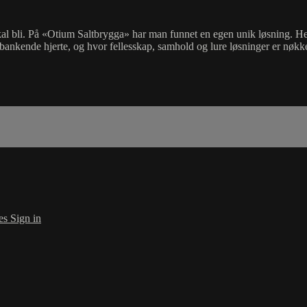
kal bli. På «Otium Saltbrygga» har man funnet en egen unik løsning. H
 bankende hjerte, og hvor fellesskap, samhold og lure løsninger er nøkk
es
Sign in